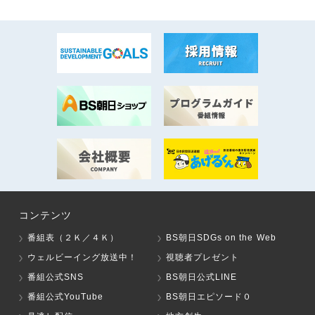
コンテンツ
番組表（２Ｋ／４Ｋ）
BS朝日SDGs on the Web
ウェルビーイング放送中！
視聴者プレゼント
番組公式SNS
BS朝日公式LINE
番組公式YouTube
BS朝日エピソード０