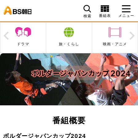
BS朝日
番組表
メニュー
検索
Prev
N
ドラマ
旅・くらし
映画・アニメ
番組概要
ボルダージャパンカップ2024