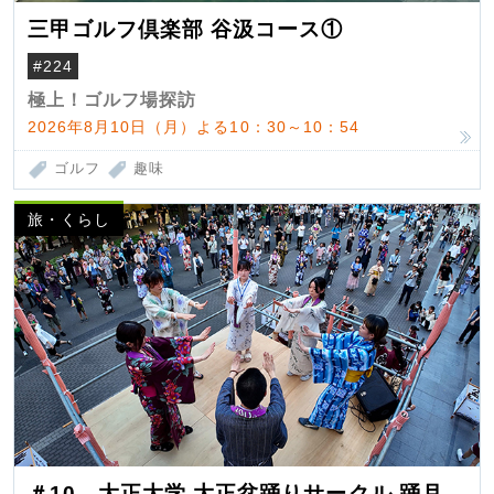
三甲ゴルフ倶楽部 谷汲コース①
#224
極上！ゴルフ場探訪
2026年8月10日（月）よる10：30～10：54
ゴルフ
趣味
旅・くらし
＃10 大正大学 大正盆踊りサークル 踊月