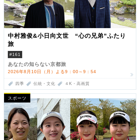
中村雅俊&小日向文世 “心の兄弟”ふたり
旅
#161
あなたの知らない京都旅
2026年8月10日（月）よる9：00～9：54
四季
伝統・文化
４K・高画質
スポーツ