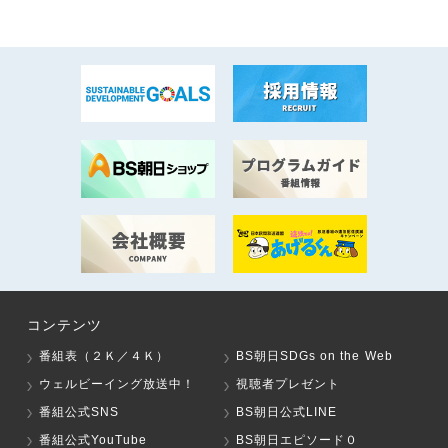
コンテンツ
番組表（２Ｋ／４Ｋ）
BS朝日SDGs on the Web
ウェルビーイング放送中！
視聴者プレゼント
番組公式SNS
BS朝日公式LINE
番組公式YouTube
BS朝日エピソード０