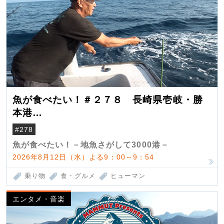
魚が食べたい！＃２７８ 長崎県壱岐・勝
本港
（クロマグロ）
#278
魚が食べたい！－地魚さがして3000港－
2026年8月12日（水）よる9：00～9：54
乗り物
食・グルメ
ヒューマン
エンタメ・音楽