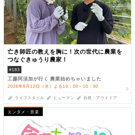
亡き師匠の教えを胸に！次の世代に農業を
つなぐきゅうり農家！
#183
工藤阿須加が行く 農業始めちゃいました
2026年8月12日（水）よる10：00～10：30
ライフスタイル
ヒューマン
自然・アウトドア
エンタメ・音楽