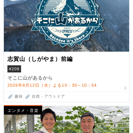
志賀山（しがやま）前編
#208
そこに山があるから
2026年8月12日（水）よる10：30～10：54
趣味
自然・アウトドア
エンタメ・音楽