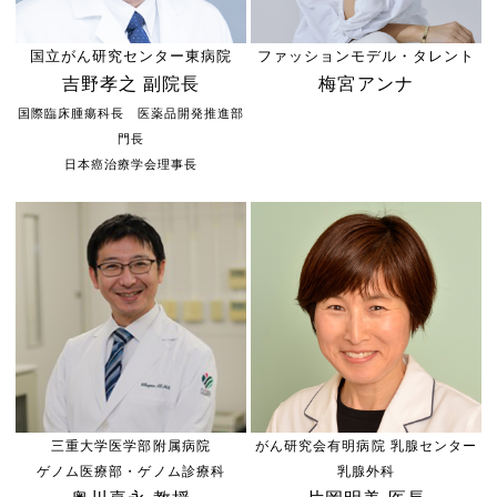
国立がん研究センター東病院
ファッションモデル・タレント
吉野孝之 副院長
梅宮アンナ
国際臨床腫瘍科長 医薬品開発推進部
門長
日本癌治療学会理事長
三重大学医学部附属病院
がん研究会有明病院 乳腺センター
ゲノム医療部・ゲノム診療科
乳腺外科