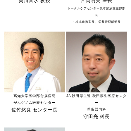
奥川喜永 教授
片岡明美 医長
トータルケアセンター患者家族支援部部
長
・地域連携室長、栄養管理部部長
高知大学医学部付属病院
JA 秋田厚生連 秋田厚生医療センタ
がんゲノム医療センター
ー
佐竹悠良 センター長
呼吸器内科
守田亮 科長