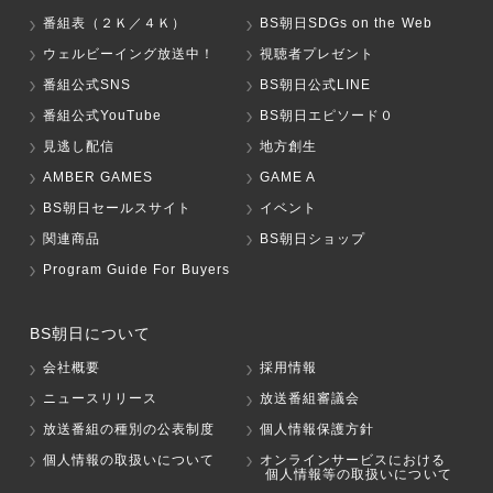
番組表（２Ｋ／４Ｋ）
BS朝日SDGs on the Web
ウェルビーイング放送中！
視聴者プレゼント
番組公式SNS
BS朝日公式LINE
番組公式YouTube
BS朝日エピソード０
見逃し配信
地方創生
AMBER GAMES
GAME A
BS朝日セールスサイト
イベント
関連商品
BS朝日ショップ
Program Guide For Buyers
BS朝日について
会社概要
採用情報
ニュースリリース
放送番組審議会
放送番組の種別の公表制度
個人情報保護方針
個人情報の取扱いについて
オンラインサービスにおける
個人情報等の取扱いについて