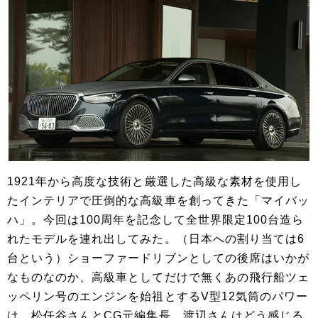
1921年から高度な技術と厳選した高級な素材を使用し
たインテリアで圧倒的な高級車を創ってきた「マイバッ
ハ」。今回は100周年を記念して全世界限定100台造ら
れたモデルを連れ出してみた。（日本への割り当ては6
台という）ショーファードリブンとしての後席はいかが
なものなのか、高級車としてだけで無くあの飛行船ツェ
ッペリン号のエンジンを始祖とするV型12気筒のパワー
は、松任谷さんとCG元編集長、渡辺さんはどう感じる