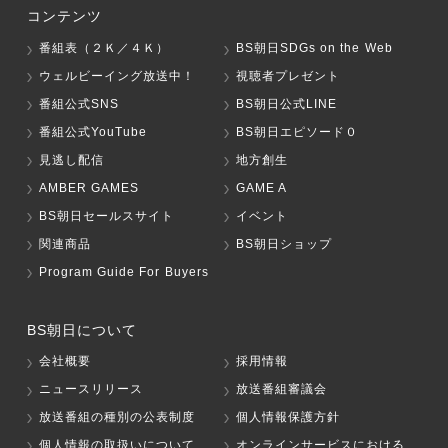
コンテンツ
番組表（２Ｋ／４Ｋ）
BS朝日SDGs on the Web
ウェルビーイング放送中！
視聴者プレゼント
番組公式SNS
BS朝日公式LINE
番組公式YouTube
BS朝日エピソード０
見逃し配信
地方創生
AMBER GAMES
GAME A
BS朝日セールスサイト
イベント
関連商品
BS朝日ショップ
Program Guide For Buyers
BS朝日について
会社概要
採用情報
ニュースリリース
放送番組審議会
放送番組の種別の公表制度
個人情報保護方針
個人情報の取扱いについて
オンラインサービスにおける