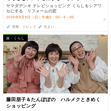
匠 第7弾
ヤマダデンキ テレビショッピング くらしをシアワ
セにする リフォームの匠
2026年8月9日（日）午後5：00～6：00
情報・トレンド
住まい
旅・くらし
藤田朋子＆たんぽぽの ハルメクときめく
ショッピング