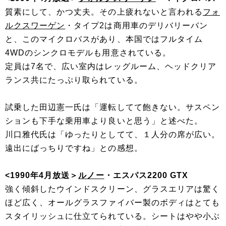
質素にして、かつ丈夫。その上疲れないと言われる
フォ
ルクスワーゲン
・タイプ2は商用車のデリバリーバン
と、このマイクロバスがあり、本国ではフルタイム
4WDのシンクロモデルも用意されている。
定員は7名で、広い室内はレッグルーム、ヘッドクリア
ランス共にたっぷり取られている。
試乗した田辺憲一氏は「運転してて飽きない。サスペン
ションも下手な乗用車より良いと思う」と述べた。
川口雅代氏は「ゆったりとしてて、１人分の席が広い。
遠出にばっちりですね」との感想。
<1990年4月放送＞
ルノー
・エスパス2200 GTX
強く傾斜したウインドスクリーン、グラスエリアは驚く
ほど広く、オールグラスファイバー製のボディはとても
スタイリッシュに仕立てられている。シートはやや小ぶ