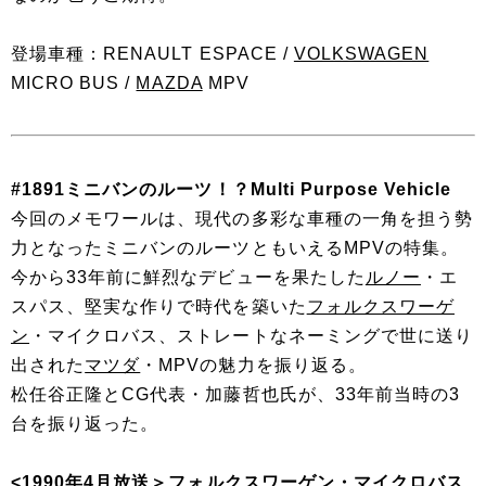
登場車種：RENAULT ESPACE /
VOLKSWAGEN
MICRO BUS /
MAZDA
MPV
#1891ミニバンのルーツ！？Multi Purpose Vehicle
今回のメモワールは、現代の多彩な車種の一角を担う勢
力となったミニバンのルーツともいえるMPVの特集。
今から33年前に鮮烈なデビューを果たした
ルノー
・エ
スパス、堅実な作りで時代を築いた
フォルクスワーゲ
ン
・マイクロバス、ストレートなネーミングで世に送り
出された
マツダ
・MPVの魅力を振り返る。
松任谷正隆とCG代表・加藤哲也氏が、33年前当時の3
台を振り返った。
<1990年4月放送＞
フォルクスワーゲン
・マイクロバス