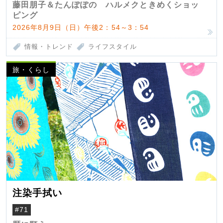
藤田朋子＆たんぽぽの ハルメクときめくショッ
ピング
2026年8月9日（日）午後2：54～3：54
情報・トレンド
ライフスタイル
旅・くらし
注染手拭い
#71