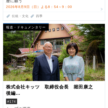
暦に願う
2026年8月9日（日）よる8：54～9：00
伝統・文化
四季
報道・ドキュメンタリー
株式会社キッツ 取締役会長 堀田康之
後編
米国駐在でも浮かんだ八ヶ岳 山小屋を営
#174
んだ父母