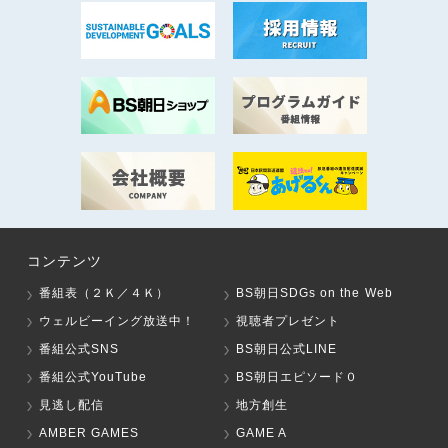
コンテンツ
番組表（２Ｋ／４Ｋ）
BS朝日SDGs on the Web
ウェルビーイング放送中！
視聴者プレゼント
番組公式SNS
BS朝日公式LINE
番組公式YouTube
BS朝日エピソード０
見逃し配信
地方創生
AMBER GAMES
GAME A