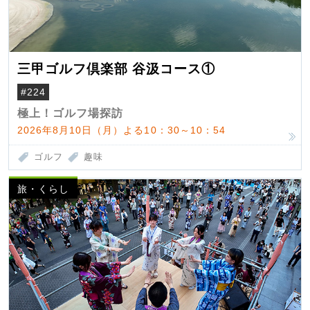
三甲ゴルフ倶楽部 谷汲コース①
#224
極上！ゴルフ場探訪
2026年8月10日（月）よる10：30～10：54
ゴルフ
趣味
旅・くらし