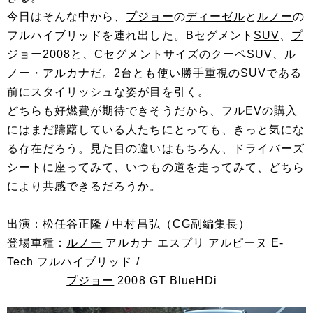
今日はそんな中から、
プジョー
の
ディーゼル
と
ルノー
の
フルハイブリッドを連れ出した。Bセグメント
SUV
、
プ
ジョー
2008と、Cセグメントサイズのクーペ
SUV
、
ル
ノー
・アルカナだ。2台とも使い勝手重視の
SUV
である
前にスタイリッシュな姿が目を引く。
どちらも好燃費が期待できそうだから、フルEVの購入
にはまだ躊躇している人たちにとっても、きっと気にな
る存在だろう。見た目の違いはもちろん、ドライバーズ
シートに座ってみて、いつもの道を走ってみて、どちら
により共感できるだろうか。
出演：松任谷正隆 / 中村昌弘（CG副編集長）
登場車種：
ルノー
アルカナ エスプリ アルピーヌ E-
Tech フルハイブリッド /
プジョー
2008 GT BlueHDi