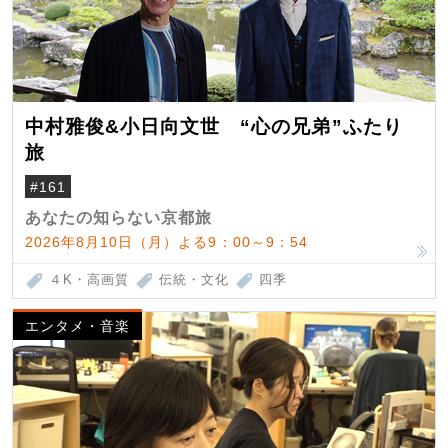
中村雅俊&小日向文世 “心の兄弟”ふたり
旅
#161
あなたの知らない京都旅
2026年8月10日（月）よる9：00～9：54
４K・高画質
伝統・文化
四季
エンタメ・音楽