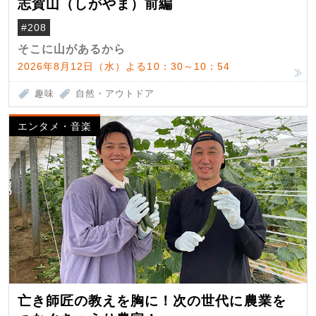
志賀山（しがやま）前編
#208
そこに山があるから
2026年8月12日（水）よる10：30～10：54
趣味
自然・アウトドア
エンタメ・音楽
亡き師匠の教えを胸に！次の世代に農業を