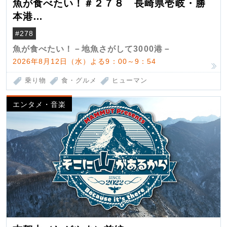
魚が食べたい！＃２７８ 長崎県壱岐・勝
本港
（クロマグロ）
#278
魚が食べたい！－地魚さがして3000港－
2026年8月12日（水）よる9：00～9：54
乗り物
食・グルメ
ヒューマン
エンタメ・音楽