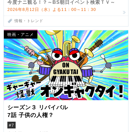
今度ナニ観る！？～BS朝日イベント検索ＴＶ～
2026年8月12日（水）よる11：00～11：30
情報・トレンド
映画・アニメ
シーズン３ リバイバル
7話 子供の人権？
#7