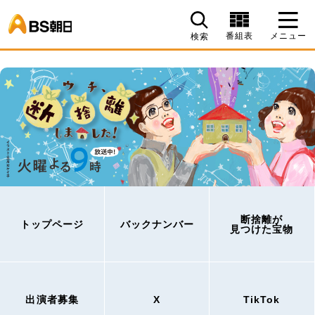
BS朝日
番組表
メニュー
検索
断捨離が
トップページ
バックナンバー
見つけた宝物
出演者募集
X
TikTok