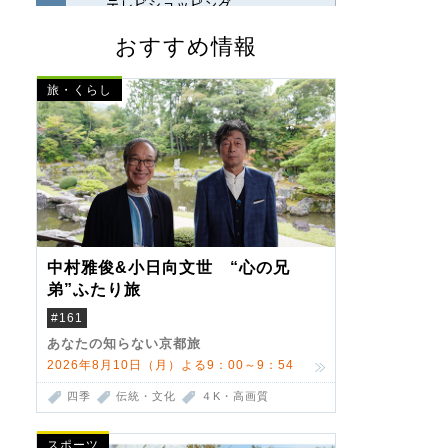
おすすめ情報
旅・くらし
中村雅俊&小日向文世 “心の兄
弟”ふたり旅
#161
あなたの知らない京都旅
2026年8月10日（月）よる9：00～9：54
四季
伝統・文化
４K・高画質
スポーツ