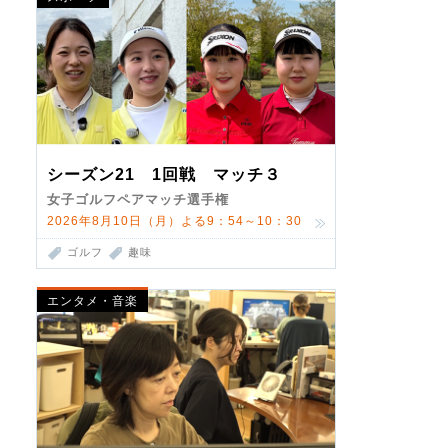
シーズン21 1回戦 マッチ３
女子ゴルフペアマッチ選手権
2026年8月10日（月）よる9：54～10：30
ゴルフ
趣味
エンタメ・音楽