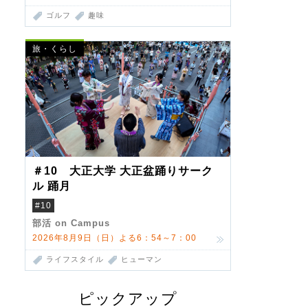
ゴルフ
趣味
旅・くらし
＃10 大正大学 大正盆踊りサーク
ル 踊月
#10
部活 on Campus
2026年8月9日（日）よる6：54～7：00
ライフスタイル
ヒューマン
ピックアップ