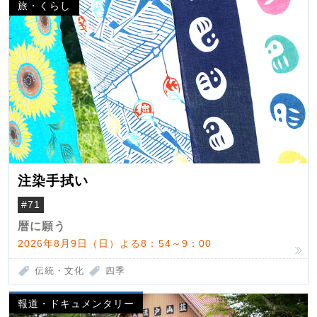
旅・くらし
注染手拭い
#71
暦に願う
2026年8月9日（日）よる8：54～9：00
伝統・文化
四季
報道・ドキュメンタリー