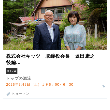
株式会社キッツ 取締役会長 堀田康之
後編
米国駐在でも浮かんだ八ヶ岳 山小屋を営
#174
んだ父母
トップの源流
2026年8月8日（土）よる6：00～6：30
ヒューマン