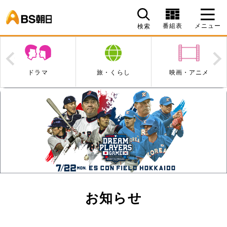
BS朝日
番組表
メニュー
検索
Prev
N
ドラマ
旅・くらし
映画・アニメ
お知らせ