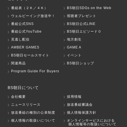
番組表（２Ｋ／４Ｋ）
BS朝日SDGs on the Web
ウェルビーイング放送中！
視聴者プレゼント
番組公式SNS
BS朝日公式LINE
番組公式YouTube
BS朝日エピソード０
見逃し配信
地方創生
AMBER GAMES
GAME A
BS朝日セールスサイト
イベント
関連商品
BS朝日ショップ
Program Guide For Buyers
BS朝日について
会社概要
採用情報
ニュースリリース
放送番組審議会
放送番組の種別の公表制度
個人情報保護方針
個人情報の取扱いについて
オンラインサービスにおける
個人情報等の取扱いについて