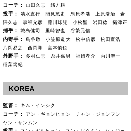
コーチ：
山田久志 緒方耕一
投手：
清水直行 能見篤史 馬原孝浩 上原浩治 岩
隈久志 森福允彦 藤川球児 小松聖 岩田稔 攝津正
捕手：
城島健司 里崎智也 谷繁元信
内野手：
鳥谷敬 小笠原道大 松中信彦 松田宣浩
片岡易之 西岡剛 宮本慎也
外野手：
多村仁志 糸井嘉男 福留孝介 内川聖一
稲葉篤紀
KOREA
監督：
キム・インシク
コーチ：
アン・ギョンヒョン チャン・ジョンフン
ヤン・サンムン
投手：
ユン・ギルヒョン ユン・ソクミン ソ・ジェ