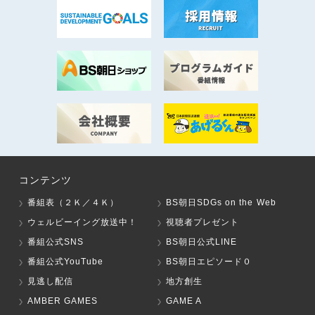
コンテンツ
番組表（２Ｋ／４Ｋ）
BS朝日SDGs on the Web
ウェルビーイング放送中！
視聴者プレゼント
番組公式SNS
BS朝日公式LINE
番組公式YouTube
BS朝日エピソード０
見逃し配信
地方創生
AMBER GAMES
GAME A