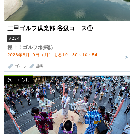
三甲ゴルフ倶楽部 谷汲コース①
#224
極上！ゴルフ場探訪
2026年8月10日（月）よる10：30～10：54
ゴルフ
趣味
旅・くらし