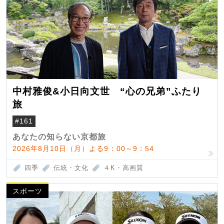
中村雅俊&小日向文世 “心の兄弟”ふたり
旅
#161
あなたの知らない京都旅
2026年8月10日（月）よる9：00～9：54
四季
伝統・文化
４K・高画質
スポーツ