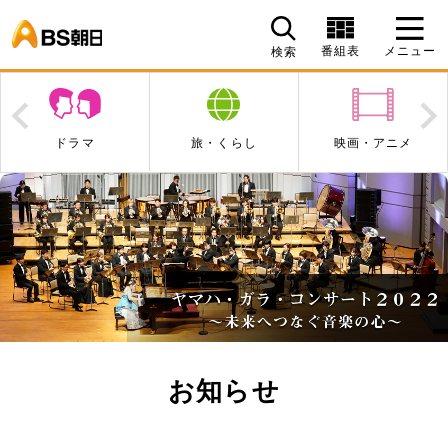
BS朝日
番組表
メニュー
検索
Prev
N
ドラマ
旅・くらし
映画・アニメ
エン
お知らせ