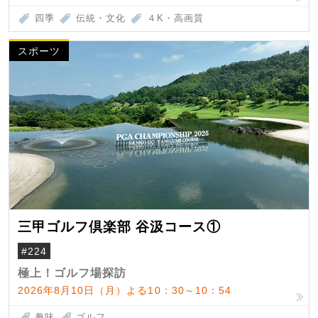
四季
伝統・文化
４K・高画質
スポーツ
三甲ゴルフ倶楽部 谷汲コース①
#224
極上！ゴルフ場探訪
2026年8月10日（月）よる10：30～10：54
趣味
ゴルフ