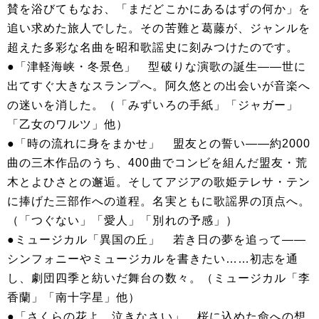
賛を浴びてもなお、「まだどこかにあるはずの何か」を
追い求めた旅人でした。その苦難と葛藤が、ジャンルを
超えた多彩な名曲を昭和歌謡史に刻みつけたのです。
●「津軽海峡・冬景色」 型破りな演歌の誕生――世に
出てすぐ大きなスランプへ。阿久悠との出会いが音楽へ
の迷いを消した。（「みずいろの手紙」「ジャガー」
「乙女のワルツ」他）
●「時の流れに身をまかせ」 盟友との誓い――約2000
曲の三木作品のうち、400曲でコンビを組んだ盟友・荒
木とよひさとの邂逅。そしてアジアの歌姫テレサ・テン
に捧げた三部作への道程。名実ともに歌謡界の頂点へ。
（「つぐない」「愛人」「別れの予感」）
●ミュージカル「異国の丘」 若き日の夢を追って――
シンフォニーやミュージカルを書きたい……初志を通
し、劇団四季と紡いだ舞台の数々。（ミュージカル「李
香蘭」「南十字星」他）
●「さくらの花よ 泣きなさい」 桜に込めた命への想