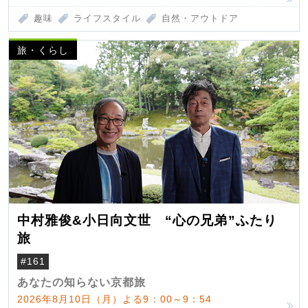
趣味
ライフスタイル
自然・アウトドア
旅・くらし
中村雅俊&小日向文世 “心の兄弟”ふたり
旅
#161
あなたの知らない京都旅
2026年8月10日（月）よる9：00～9：54