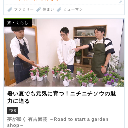
ファミリー
住まい
ヒューマン
旅・くらし
暑い夏でも元気に育つ！ニチニチソウの魅
力に迫る
#88
夢が咲く 有吉園芸 ～Road to start a garden
shop～