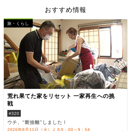
おすすめ情報
旅・くらし
荒れ果てた家をリセット 一家再生への挑
戦
#320
ウチ、“断捨離”しました！
2026年8月11日（火）よる9：00～9：54