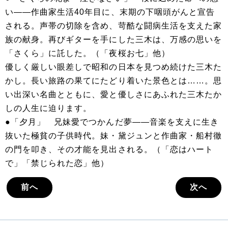
い――作曲家生活40年目に、末期の下咽頭がんと宣告
される。声帯の切除を含め、苛酷な闘病生活を支えた家
族の献身。再びギターを手にした三木は、万感の思いを
「さくら」に託した。（「夜桜お七」他）
優しく厳しい眼差しで昭和の日本を見つめ続けた三木た
かし。長い旅路の果てにたどり着いた景色とは……。思
い出深い名曲とともに、愛と優しさにあふれた三木たか
しの人生に迫ります。
●「夕月」 兄妹愛でつかんだ夢――音楽を支えに生き
抜いた極貧の子供時代。妹・黛ジュンと作曲家・船村徹
の門を叩き、その才能を見出される。（「恋はハート
で」「禁じられた恋」他）
前へ
次へ