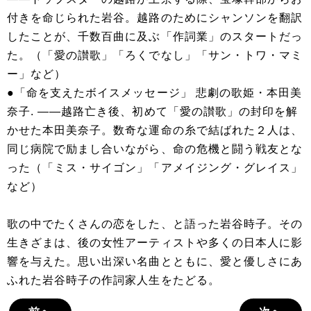
付きを命じられた岩谷。越路のためにシャンソンを翻訳
したことが、千数百曲に及ぶ「作詞業」のスタートだっ
た。（「愛の讃歌」「ろくでなし」「サン・トワ・マミ
ー」など）
●「命を支えたボイスメッセージ」 悲劇の歌姫・本田美
奈子. ――越路亡き後、初めて「愛の讃歌」の封印を解
かせた本田美奈子。数奇な運命の糸で結ばれた２人は、
同じ病院で励まし合いながら、命の危機と闘う戦友とな
った（「ミス・サイゴン」「アメイジング・グレイス」
など）
歌の中でたくさんの恋をした、と語った岩谷時子。その
生きざまは、後の女性アーティストや多くの日本人に影
響を与えた。思い出深い名曲とともに、愛と優しさにあ
ふれた岩谷時子の作詞家人生をたどる。