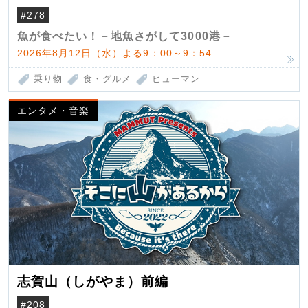
（クロマグロ）
#278
魚が食べたい！－地魚さがして3000港－
2026年8月12日（水）よる9：00～9：54
乗り物
食・グルメ
ヒューマン
エンタメ・音楽
志賀山（しがやま）前編
#208