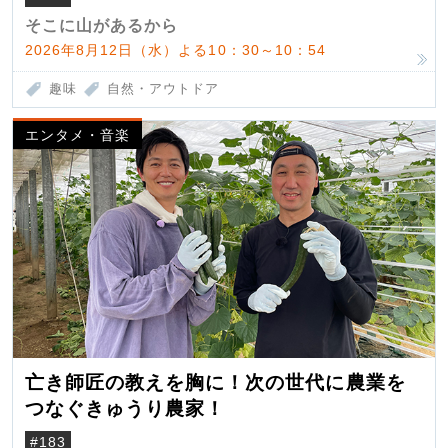
そこに山があるから
2026年8月12日（水）よる10：30～10：54
趣味
自然・アウトドア
エンタメ・音楽
亡き師匠の教えを胸に！次の世代に農業を
つなぐきゅうり農家！
#183