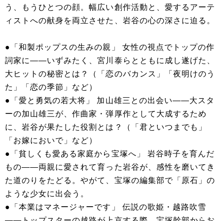
う、もうひとつの顔。幅広い創作活動と、愛するアーテ
ィストへの献身を両立させた、岩谷の心の深さに迫る。
●「和製ポップスの生みの親」 女性の視点でトップの作
詞家に――いずみたく、宮川泰らとともに成し遂げた、
大ヒットの秘密とは？（「恋のバカンス」「夜明けのう
た」「恋の季節」など）
●「愛と勇気の若大将」 加山雄三との出会い――大スタ
ーの加山雄三が、作曲家・弾厚作として大成するため
に、岩谷が果たした役割とは？（「君といつまでも」
「お嫁においで」など）
●「貧しくも愛ある家庭から宝塚へ」 岩谷時子を育んだ
もの――両親に愛されて育った岩谷が、感性を磨いてき
た道のりをたどる。やがて、宝塚の編集部で「原石」の
ような少女に出会う。
●「本業はマネージャーです」 伝説の歌姫・越路吹雪
――トップスターの越路が上京する際、宝塚幹部からお