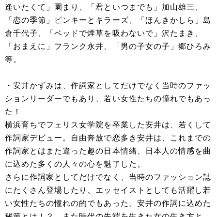
逢いたくて」園まり、「君といつまでも」加山雄三、
「恋の季節」ピンキーとキラーズ、「ほんきかしら」島
倉千代子、「ベッドで煙草を吸わないで」沢たまき、
「おまえに」フランク永井、「男の子女の子」郷ひろみ
等。
・安井かずみは、作詞家としてだけでなく当時のファッ
ションリーダーでもあり、若い女性たちの憧れでもあっ
た！
横浜育ちでフェリス女学院を卒業した安井は、若くして
作詞家デビュー。自由奔放で恋多き安井は、これまでの
作詞家とはまた違った趣の日本情緒、日本人の情感を曲
に込めた多くの人々の心を魅了した。
さらに作詞家としてだけでなく、当時のファッション誌
にたくさん登場したり、エッセイストとしても活躍し若
い女性たちの憧れの的でもあった。安井の作詞に込めた
秘策とは！？ また時代の先端を生きた女の生き方と