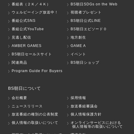
番組表（２Ｋ／４Ｋ）
BS朝日SDGs on the Web
ウェルビーイング放送中！
視聴者プレゼント
番組公式SNS
BS朝日公式LINE
番組公式YouTube
BS朝日エピソード０
見逃し配信
地方創生
AMBER GAMES
GAME A
BS朝日セールスサイト
イベント
関連商品
BS朝日ショップ
Program Guide For Buyers
BS朝日について
会社概要
採用情報
ニュースリリース
放送番組審議会
放送番組の種別の公表制度
個人情報保護方針
個人情報の取扱いについて
オンラインサービスにおける
個人情報等の取扱いについて