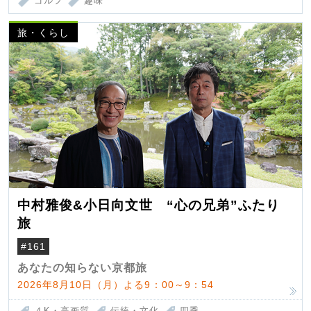
ゴルフ
趣味
旅・くらし
中村雅俊&小日向文世 “心の兄弟”ふたり
旅
#161
あなたの知らない京都旅
2026年8月10日（月）よる9：00～9：54
４K・高画質
伝統・文化
四季