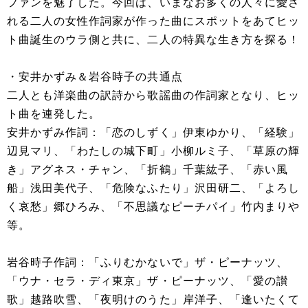
ファンを魅了した。今回は、いまなお多くの人々に愛さ
れる二人の女性作詞家が作った曲にスポットをあてヒッ
ト曲誕生のウラ側と共に、二人の特異な生き方を探る！
・安井かずみ＆岩谷時子の共通点
二人とも洋楽曲の訳詩から歌謡曲の作詞家となり、ヒッ
ト曲を連発した。
安井かずみ作詞：「恋のしずく」伊東ゆかり、「経験」
辺見マリ、「わたしの城下町」小柳ルミ子、「草原の輝
き」アグネス・チャン、「折鶴」千葉紘子、「赤い風
船」浅田美代子、「危険なふたり」沢田研二、「よろし
く哀愁」郷ひろみ、「不思議なピーチパイ」竹内まりや
等。
岩谷時子作詞：「ふりむかないで」ザ・ピーナッツ、
「ウナ・セラ・ディ東京」ザ・ピーナッツ、「愛の讃
歌」越路吹雪、「夜明けのうた」岸洋子、「逢いたくて