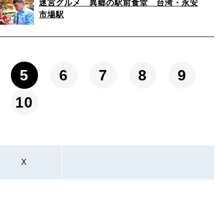
迷宮グルメ 異郷の駅前食堂 台湾・永安
市場駅
5
6
7
8
9
10
X