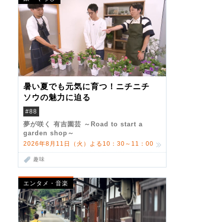
暑い夏でも元気に育つ！ニチニチ
ソウの魅力に迫る
#88
夢が咲く 有吉園芸 ～Road to start a
garden shop～
2026年8月11日（火）よる10：30～11：00
趣味
エンタメ・音楽