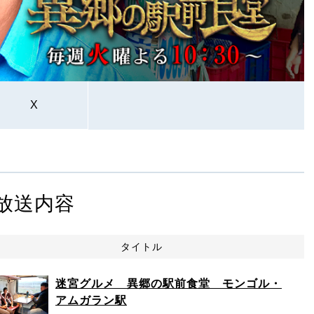
X
放送内容
タイトル
迷宮グルメ 異郷の駅前食堂 モンゴル・
アムガラン駅