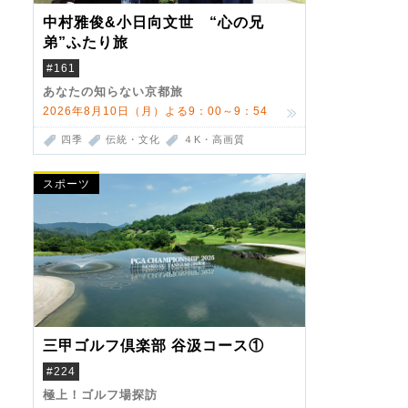
中村雅俊&小日向文世 “心の兄
弟”ふたり旅
#161
あなたの知らない京都旅
2026年8月10日（月）よる9：00～9：54
四季
伝統・文化
４K・高画質
スポーツ
三甲ゴルフ倶楽部 谷汲コース①
#224
極上！ゴルフ場探訪