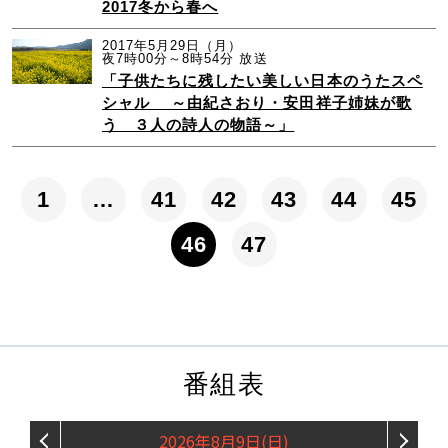
2017冬から春へ
2017年5月29日（月）
夜7時00分～8時54分 放送
「子供たちに残したい美しい日本のうたスペ
シャル ～由紀さおり・安田祥子姉妹が歌
う ３人の詩人の物語～」
1
…
41
42
43
44
45
46
47
番組表