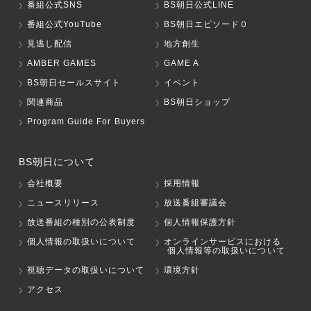
番組公式SNS
BS朝日公式LINE
番組公式YouTube
BS朝日エピソード０
見逃し配信
地方創生
AMBER GAMES
GAME A
BS朝日セールスサイト
イベント
関連商品
BS朝日ショップ
Program Guide For Buyers
BS朝日について
会社概要
採用情報
ニュースリリース
放送番組審議会
放送番組の種別の公表制度
個人情報保護方針
個人情報の取扱いについて
オンラインサービスにおける
個人情報等の取扱いについて
視聴データの取扱いについて
環境方針
アクセス