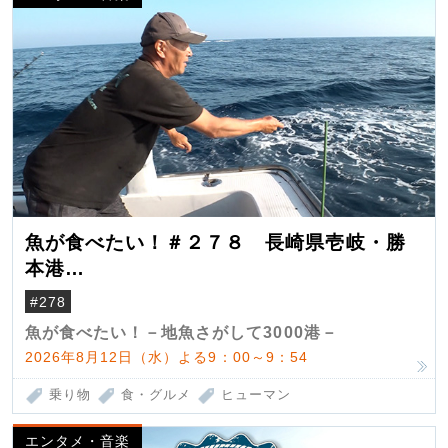
魚が食べたい！＃２７８ 長崎県壱岐・勝
本港
（クロマグロ）
#278
魚が食べたい！－地魚さがして3000港－
2026年8月12日（水）よる9：00～9：54
乗り物
食・グルメ
ヒューマン
エンタメ・音楽