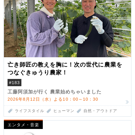
亡き師匠の教えを胸に！次の世代に農業を
つなぐきゅうり農家！
#183
工藤阿須加が行く 農業始めちゃいました
2026年8月12日（水）よる10：00～10：30
ライフスタイル
ヒューマン
自然・アウトドア
エンタメ・音楽