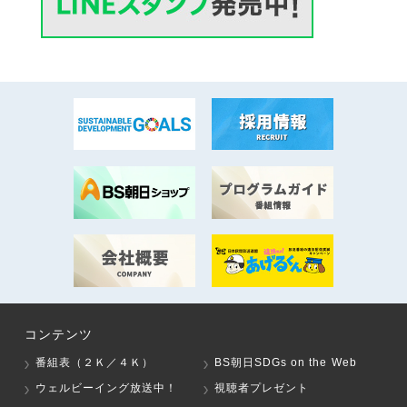
コンテンツ
番組表（２Ｋ／４Ｋ）
BS朝日SDGs on the Web
ウェルビーイング放送中！
視聴者プレゼント