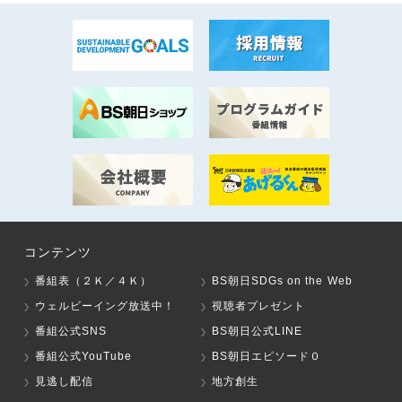
コンテンツ
番組表（２Ｋ／４Ｋ）
BS朝日SDGs on the Web
ウェルビーイング放送中！
視聴者プレゼント
番組公式SNS
BS朝日公式LINE
番組公式YouTube
BS朝日エピソード０
見逃し配信
地方創生