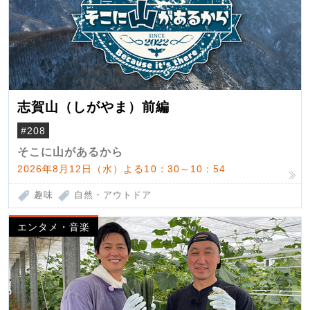
志賀山（しがやま）前編
#208
そこに山があるから
2026年8月12日（水）よる10：30～10：54
趣味
自然・アウトドア
エンタメ・音楽