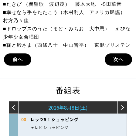
■たきび （巽聖歌 渡辺茂） 藤木大地 松田華音
■幸せなら手をたたこう（木村利人 アメリカ民謡）
村方乃々佳
■ドロップスのうた（まど・みちお 大中恩） えびな
少年少女合唱団
■鞠と殿さま（西條八十 中山晋平） 東混ゾリステン
前へ
次へ
番組表