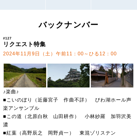
バックナンバー
#127
リクエスト特集
2024年11月9日（土）午前11：00～ひる12：00
♪楽曲♪
■こいのぼり（近藤宮子 作曲不詳） びわ湖ホール声
楽アンサンブル
■この道（北原白秋 山田耕作） 小林紗羅 加羽沢美
濃
■紅葉（高野辰之 岡野貞一） 東混ゾリステン