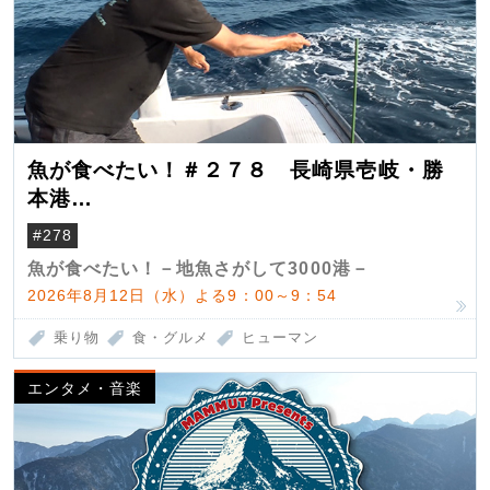
魚が食べたい！＃２７８ 長崎県壱岐・勝
本港
（クロマグロ）
#278
魚が食べたい！－地魚さがして3000港－
2026年8月12日（水）よる9：00～9：54
乗り物
食・グルメ
ヒューマン
エンタメ・音楽