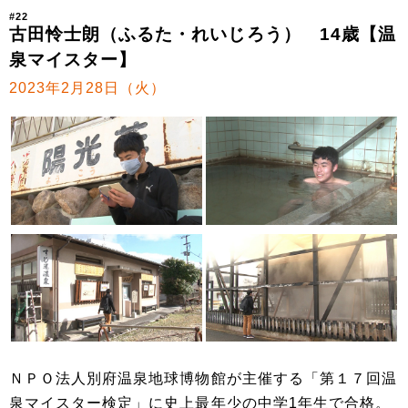
#22
古田怜士朗（ふるた・れいじろう） 14歳【温
泉マイスター】
2023年2月28日（火）
ＮＰＯ法人別府温泉地球博物館が主催する「第１７回温
泉マイスター検定」に史上最年少の中学1年生で合格。