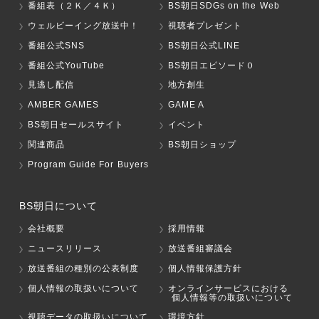
番組表（２Ｋ／４Ｋ）
BS朝日SDGs on the Web
ウェルビーイング放送中！
視聴者プレゼント
番組公式SNS
BS朝日公式LINE
番組公式YouTube
BS朝日エピソード０
見逃し配信
地方創生
AMBER GAMES
GAME A
BS朝日セールスサイト
イベント
関連商品
BS朝日ショップ
Program Guide For Buyers
BS朝日について
会社概要
採用情報
ニュースリリース
放送番組審議会
放送番組の種別の公表制度
個人情報保護方針
個人情報の取扱いについて
オンラインサービスにおける
個人情報等の取扱いについて
視聴データの取扱いについて
環境方針