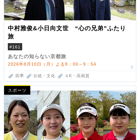
中村雅俊&小日向文世 “心の兄弟”ふたり
旅
#161
あなたの知らない京都旅
2026年8月10日（月）よる9：00～9：54
四季
伝統・文化
４K・高画質
スポーツ