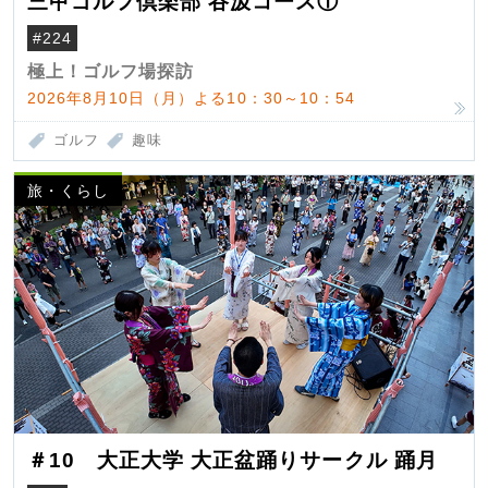
三甲ゴルフ倶楽部 谷汲コース①
#224
極上！ゴルフ場探訪
2026年8月10日（月）よる10：30～10：54
ゴルフ
趣味
旅・くらし
＃10 大正大学 大正盆踊りサークル 踊月