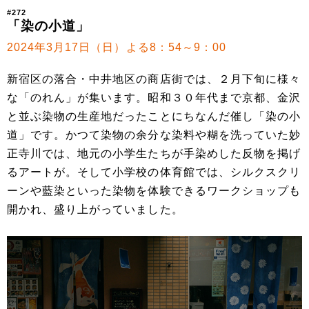
#272
「染の小道」
2024年3月17日（日）よる8：54～9：00
新宿区の落合・中井地区の商店街では、２月下旬に様々
な「のれん」が集います。昭和３０年代まで京都、金沢
と並ぶ染物の生産地だったことにちなんだ催し「染の小
道」です。かつて染物の余分な染料や糊を洗っていた妙
正寺川では、地元の小学生たちが手染めした反物を掲げ
るアートが。そして小学校の体育館では、シルクスクリ
ーンや藍染といった染物を体験できるワークショップも
開かれ、盛り上がっていました。