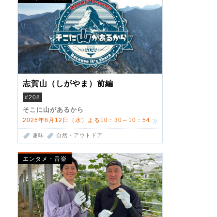
志賀山（しがやま）前編
#208
そこに山があるから
2026年8月12日（水）よる10：30～10：54
趣味
自然・アウトドア
エンタメ・音楽