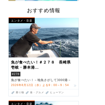
おすすめ情報
エンタメ・音楽
魚が食べたい！＃２７８ 長崎県
壱岐・勝本港
（クロマグロ）
#278
魚が食べたい！－地魚さがして3000港－
2026年8月12日（水）よる9：00～9：54
乗り物
食・グルメ
ヒューマン
エンタメ・音楽