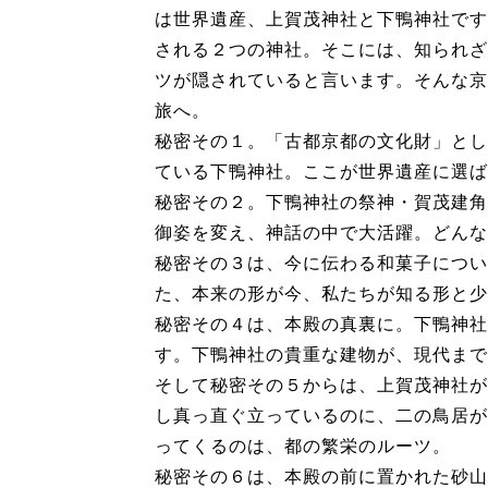
は世界遺産、上賀茂神社と下鴨神社です
される２つの神社。そこには、知られざ
ツが隠されていると言います。そんな京
旅へ。
秘密その１。「古都京都の文化財」とし
ている下鴨神社。ここが世界遺産に選ば
秘密その２。下鴨神社の祭神・賀茂建角
御姿を変え、神話の中で大活躍。どんな
秘密その３は、今に伝わる和菓子につい
た、本来の形が今、私たちが知る形と少
秘密その４は、本殿の真裏に。下鴨神社
す。下鴨神社の貴重な建物が、現代まで
そして秘密その５からは、上賀茂神社が
し真っ直ぐ立っているのに、二の鳥居が
ってくるのは、都の繁栄のルーツ。
秘密その６は、本殿の前に置かれた砂山