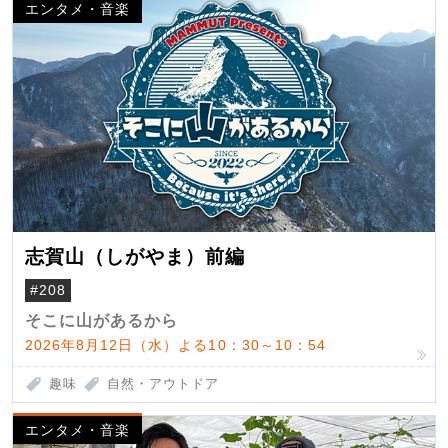
エンタメ・音楽
志賀山（しがやま）前編
#208
そこに山があるから
2026年8月12日（水）よる10：30～10：54
趣味
自然・アウトドア
エンタメ・音楽