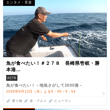
エンタメ・音楽
魚が食べたい！＃２７８ 長崎県壱岐・勝
本港
（クロマグロ）
#278
魚が食べたい！－地魚さがして3000港－
2026年8月12日（水）よる9：00～9：54
乗り物
食・グルメ
ヒューマン