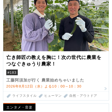
亡き師匠の教えを胸に！次の世代に農業を
つなぐきゅうり農家！
#183
工藤阿須加が行く 農業始めちゃいました
2026年8月12日（水）よる10：00～10：30
ライフスタイル
ヒューマン
自然・アウトドア
エンタメ・音楽