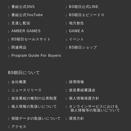
番組公式SNS
BS朝日公式LINE
番組公式YouTube
BS朝日エピソード０
見逃し配信
地方創生
AMBER GAMES
GAME A
BS朝日セールスサイト
イベント
関連商品
BS朝日ショップ
Program Guide For Buyers
BS朝日について
会社概要
採用情報
ニュースリリース
放送番組審議会
放送番組の種別の公表制度
個人情報保護方針
個人情報の取扱いについて
オンラインサービスにおける
個人情報等の取扱いについて
視聴データの取扱いについて
環境方針
アクセス