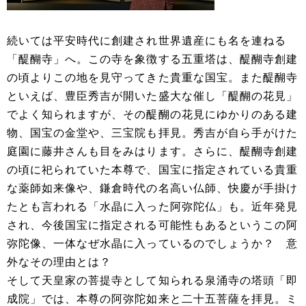
続いては平安時代に創建され世界遺産にも名を連ねる
「醍醐寺」へ。この寺を象徴する五重塔は、醍醐寺創建
の頃よりこの地を見守ってきた貴重な国宝。また醍醐寺
といえば、豊臣秀吉が開いた盛大な催し「醍醐の花見」
でよく知られますが、その醍醐の花見にゆかりのある建
物、国宝の金堂や、三宝院も拝見。秀吉が自ら手がけた
庭園に藤井さんも目をみはります。さらに、醍醐寺創建
の頃に祀られていた本尊で、国宝に指定されている貴重
な薬師如来像や、鎌倉時代の名高い仏師、快慶が手掛け
たとも言われる「水晶に入った阿弥陀仏」も。近年発見
され、今後国宝に指定される可能性もあるというこの阿
弥陀像、一体なぜ水晶に入っているのでしょうか？ 意
外なその理由とは？
そして天皇家の菩提寺として知られる泉涌寺の塔頭「即
成院」では、本尊の阿弥陀如来と二十五菩薩を拝見。ミ