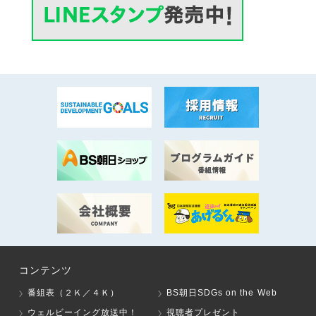
コンテンツ
番組表（２Ｋ／４Ｋ）
BS朝日SDGs on the Web
ウェルビーイング放送中！
視聴者プレゼント