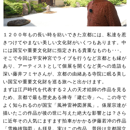
１２００年もの長い時を紡いできた京都には、私達を惹
きつけてやまない美しい文化財がいくつもあります。中
には国宝や重要文化財に指定される貴重なものも･･･。
そこで今回は平安神宮でライブを行うなど京都とも縁が
あり、アーティストとして個展を開くなど美への造詣も
深い藤井フミヤさんが、京都の由緒ある寺院に眠る美し
い国宝や重要文化財を巡る旅へと出かけます。
まずは江戸時代を代表する２人の天才絵師の作品を見る
ため、京都で最も歴史ある禅寺「建仁寺」へ。この寺で
よく知られるのが国宝「風神雷神図屏風」。俵屋宗達が
描いたこの作品が後の世に与えた絶大な影響とは？さら
に近年その人気にますます拍車がかかる伊藤若冲の作品
「雪梅雄鶏図」も拝見。実はこの作品、普段は京都国立