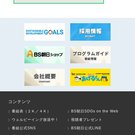
コンテンツ
番組表（２Ｋ／４Ｋ）
BS朝日SDGs on the Web
ウェルビーイング放送中！
視聴者プレゼント
番組公式SNS
BS朝日公式LINE