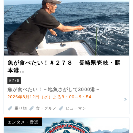
魚が食べたい！＃２７８ 長崎県壱岐・勝
本港
（クロマグロ）
#278
魚が食べたい！－地魚さがして3000港－
2026年8月12日（水）よる9：00～9：54
乗り物
食・グルメ
ヒューマン
エンタメ・音楽