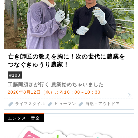
亡き師匠の教えを胸に！次の世代に農業を
つなぐきゅうり農家！
#183
工藤阿須加が行く 農業始めちゃいました
2026年8月12日（水）よる10：00～10：30
ライフスタイル
ヒューマン
自然・アウトドア
エンタメ・音楽