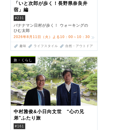
「いと次郎が歩く！長野県奈良井
宿」編
#231
バナナマン日村が歩く！ ウォーキングの
ひむ太郎
2026年8月11日（火）よる10：00～10：30
趣味
ライフスタイル
自然・アウトドア
旅・くらし
中村雅俊&小日向文世 “心の兄
弟”ふたり旅
#161