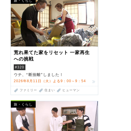
旅・くらし
荒れ果てた家をリセット 一家再生
への挑戦
#320
ウチ、“断捨離”しました！
2026年8月11日（火）よる9：00～9：54
ファミリー
住まい
ヒューマン
旅・くらし