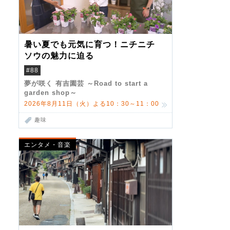
暑い夏でも元気に育つ！ニチニチ
ソウの魅力に迫る
#88
夢が咲く 有吉園芸 ～Road to start a
garden shop～
2026年8月11日（火）よる10：30～11：00
趣味
エンタメ・音楽