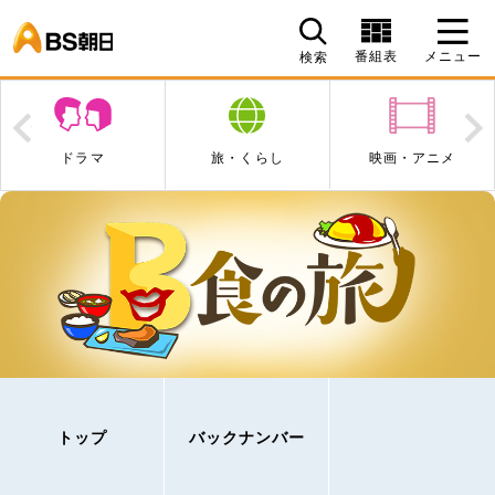
BS朝日
番組表
メニュー
検索
Prev
N
旅・くらし
映画・アニメ
エンタメ・音楽
トップ
バックナンバー