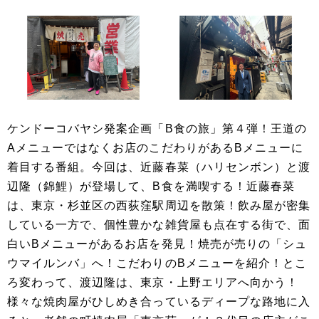
ケンドーコバヤシ発案企画「B食の旅」第４弾！王道の
Aメニューではなくお店のこだわりがあるBメニューに
着目する番組。今回は、近藤春菜（ハリセンボン）と渡
辺隆（錦鯉）が登場して、B食を満喫する！近藤春菜
は、東京・杉並区の西荻窪駅周辺を散策！飲み屋が密集
している一方で、個性豊かな雑貨屋も点在する街で、面
白いBメニューがあるお店を発見！焼売が売りの「シュ
ウマイルンバ」へ！こだわりのBメニューを紹介！とこ
ろ変わって、渡辺隆は、東京・上野エリアへ向かう！
様々な焼肉屋がひしめき合っているディープな路地に入