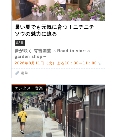
暑い夏でも元気に育つ！ニチニチ
ソウの魅力に迫る
#88
夢が咲く 有吉園芸 ～Road to start a
garden shop～
2026年8月11日（火）よる10：30～11：00
趣味
エンタメ・音楽