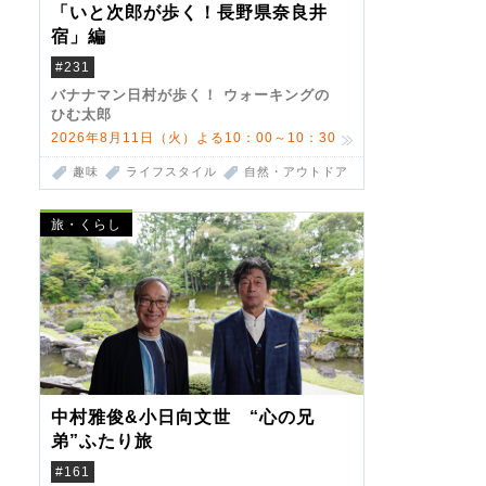
「いと次郎が歩く！長野県奈良井
宿」編
#231
バナナマン日村が歩く！ ウォーキングの
ひむ太郎
2026年8月11日（火）よる10：00～10：30
趣味
ライフスタイル
自然・アウトドア
旅・くらし
中村雅俊&小日向文世 “心の兄
弟”ふたり旅
#161