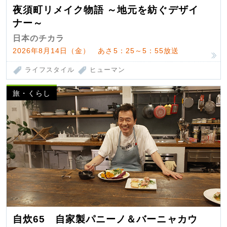
夜須町リメイク物語 ～地元を紡ぐデザイ
ナー～
日本のチカラ
2026年8月14日（金） あさ5：25～5：55放送
ライフスタイル
ヒューマン
旅・くらし
自炊65 自家製パニーノ＆バーニャカウ