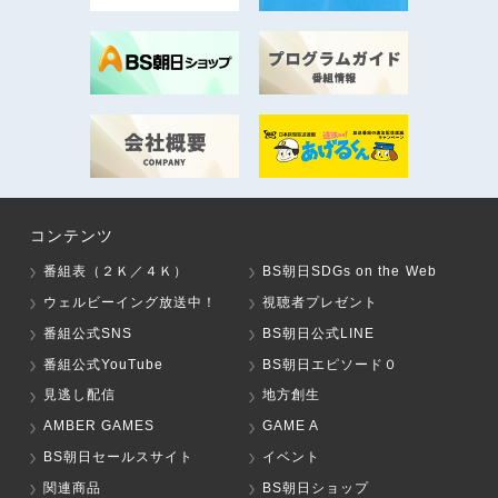
コンテンツ
番組表（２Ｋ／４Ｋ）
BS朝日SDGs on the Web
ウェルビーイング放送中！
視聴者プレゼント
番組公式SNS
BS朝日公式LINE
番組公式YouTube
BS朝日エピソード０
見逃し配信
地方創生
AMBER GAMES
GAME A
BS朝日セールスサイト
イベント
関連商品
BS朝日ショップ