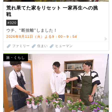
荒れ果てた家をリセット 一家再生への挑
戦
#320
ウチ、“断捨離”しました！
2026年8月11日（火）よる9：00～9：54
ファミリー
住まい
ヒューマン
旅・くらし