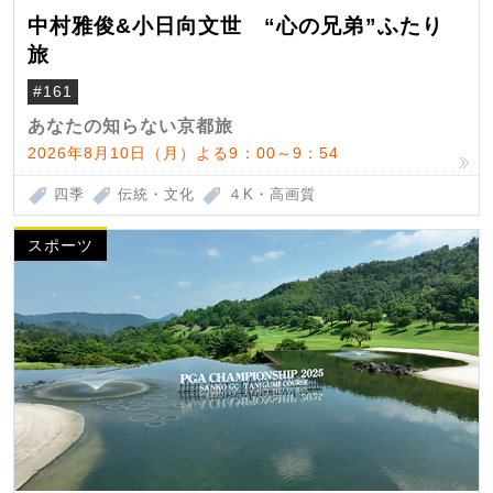
中村雅俊&小日向文世 “心の兄弟”ふたり
旅
#161
あなたの知らない京都旅
2026年8月10日（月）よる9：00～9：54
四季
伝統・文化
４K・高画質
スポーツ