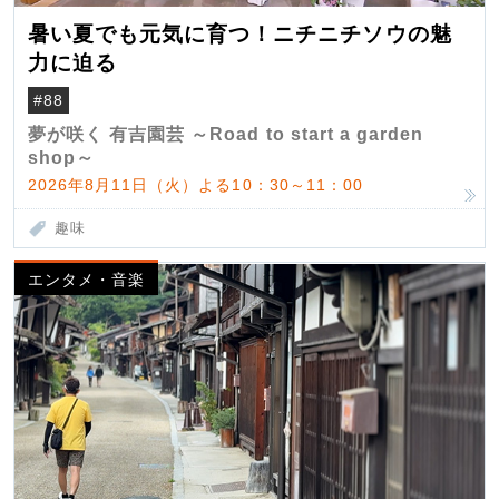
暑い夏でも元気に育つ！ニチニチソウの魅
力に迫る
#88
夢が咲く 有吉園芸 ～Road to start a garden
shop～
2026年8月11日（火）よる10：30～11：00
趣味
エンタメ・音楽