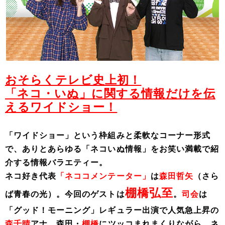
おそらくテレビ史上初！
「ネコ・いぬ」に関する情報だけを伝
えるワイドショー！
「ワイドショー」という枠組みと柔軟なコーナー形式
で、ありとあらゆる「ネコいぬ情報」をお笑い満載で紹
介する情報バラエティー。
ネコ好き代表
「ネココメンテーター」
は
森田哲矢
（さら
棚橋弘至
ば青春の光）。今回のゲストは
。
司会
は
「グッド！モーニング」レギュラー出演で人気急上昇の
森千晴
アナ。森田・
棚橋
にツッコまれまくりながら、ネ