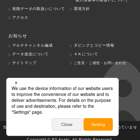
視聴データの取扱いについて
環境方針
アクセス
お知らせ
マルチチャンネル編成
ダビングとコピー情報
データ放送について
４Ｋについて
サイトマップ
ご意見・ご感想・お問い合わせ
グループ会社
テレビ朝日
テレ朝チャンネル
当社が著作権、著作隣接権を有する放送番組等の無断利用は認めていませ
ん。
Copyright © BS Asahi, All Rights Reserved.