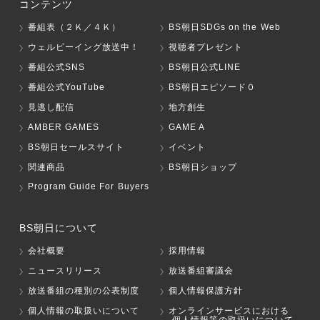
コンテンツ
番組表（２Ｋ／４Ｋ）
BS朝日SDGs on the Web
ウェルビーイング放送中！
視聴者プレゼント
番組公式SNS
BS朝日公式LINE
番組公式YouTube
BS朝日エピソード０
見逃し配信
地方創生
AMBER GAMES
GAME A
BS朝日セールスサイト
イベント
関連商品
BS朝日ショップ
Program Guide For Buyers
BS朝日について
会社概要
採用情報
ニュースリリース
放送番組審議会
放送番組の種別の公表制度
個人情報保護方針
個人情報の取扱いについて
オンラインサービスにおける
個人情報等の取扱いについて