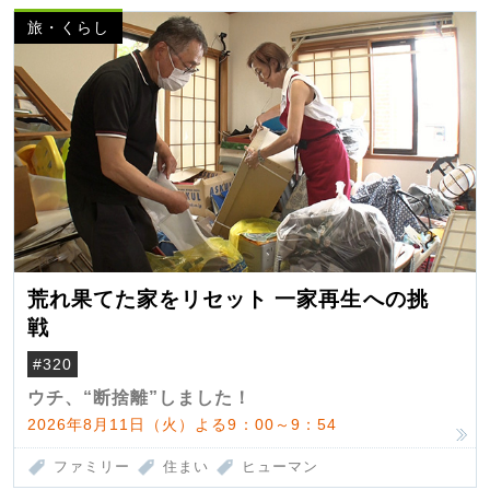
旅・くらし
荒れ果てた家をリセット 一家再生への挑
戦
#320
ウチ、“断捨離”しました！
2026年8月11日（火）よる9：00～9：54
ファミリー
住まい
ヒューマン