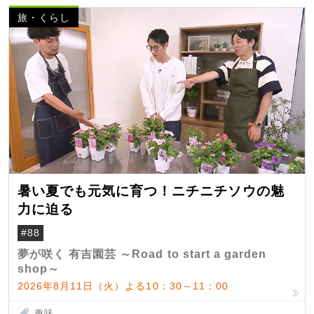
旅・くらし
暑い夏でも元気に育つ！ニチニチソウの魅
力に迫る
#88
夢が咲く 有吉園芸 ～Road to start a garden
shop～
2026年8月11日（火）よる10：30～11：00
趣味