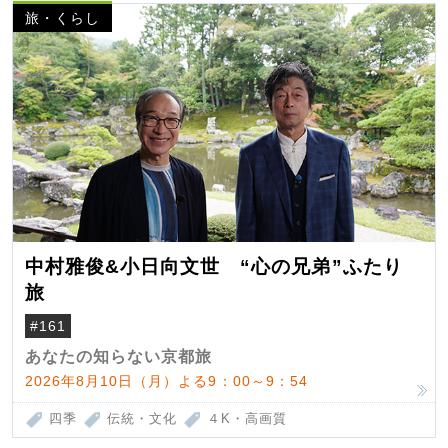
旅・くらし
中村雅俊&小日向文世 “心の兄弟”ふたり
旅
#161
あなたの知らない京都旅
2026年8月10日（月）よる9：00～9：54
四季
伝統・文化
４K・高画質