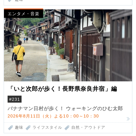
エンタメ・音楽
「いと次郎が歩く！長野県奈良井宿」編
#231
バナナマン日村が歩く！ ウォーキングのひむ太郎
2026年8月11日（火）よる10：00～10：30
趣味
ライフスタイル
自然・アウトドア