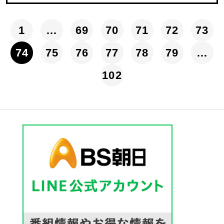
1
…
69
70
71
72
73
74
75
76
77
78
79
…
102