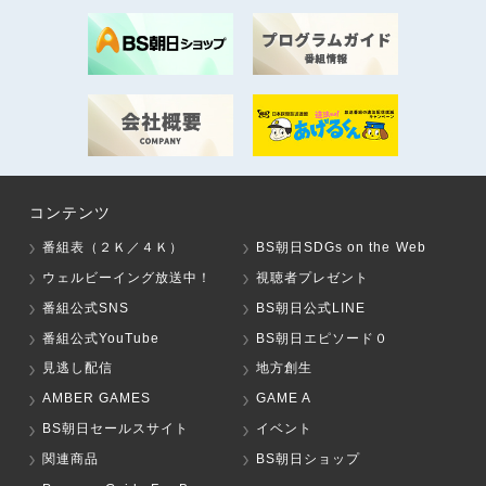
コンテンツ
番組表（２Ｋ／４Ｋ）
BS朝日SDGs on the Web
ウェルビーイング放送中！
視聴者プレゼント
番組公式SNS
BS朝日公式LINE
番組公式YouTube
BS朝日エピソード０
見逃し配信
地方創生
AMBER GAMES
GAME A
BS朝日セールスサイト
イベント
関連商品
BS朝日ショップ