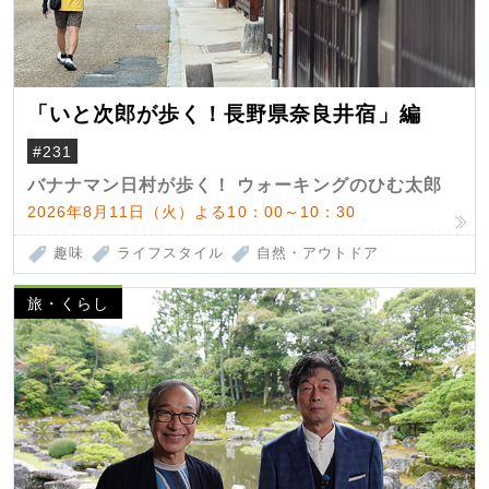
「いと次郎が歩く！長野県奈良井宿」編
#231
バナナマン日村が歩く！ ウォーキングのひむ太郎
2026年8月11日（火）よる10：00～10：30
趣味
ライフスタイル
自然・アウトドア
旅・くらし