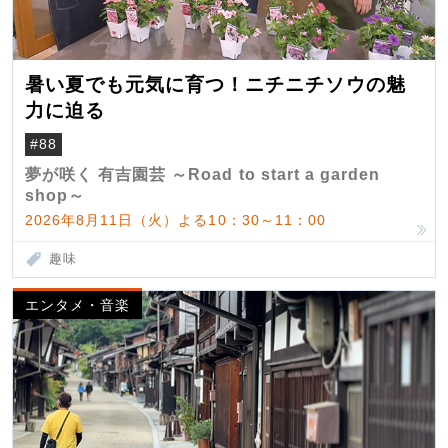
暑い夏でも元気に育つ！ニチニチソウの魅
力に迫る
#88
夢が咲く 有吉園芸 ～Road to start a garden
shop～
2026年8月11日（火）よる10：30～11：00
趣味
エンタメ・音楽