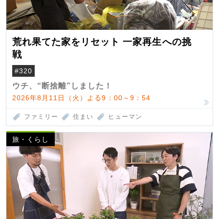
荒れ果てた家をリセット 一家再生への挑
戦
#320
ウチ、“断捨離”しました！
2026年8月11日（火）よる9：00～9：54
ファミリー
住まい
ヒューマン
旅・くらし