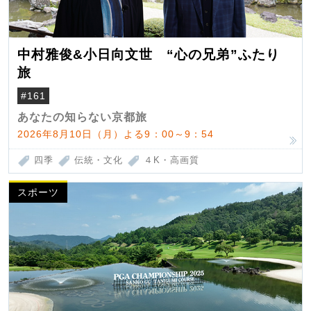
中村雅俊&小日向文世 “心の兄弟”ふたり
旅
#161
あなたの知らない京都旅
2026年8月10日（月）よる9：00～9：54
四季
伝統・文化
４K・高画質
スポーツ