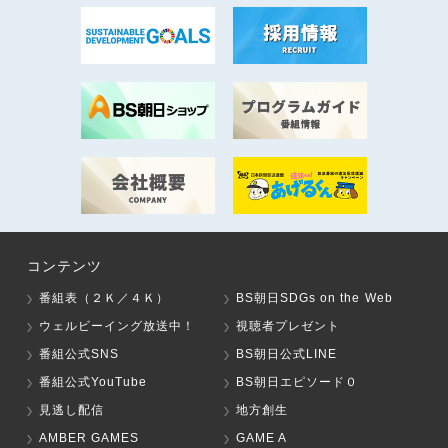
コンテンツ
番組表（２Ｋ／４Ｋ）
BS朝日SDGs on the Web
ウェルビーイング放送中！
視聴者プレゼント
番組公式SNS
BS朝日公式LINE
番組公式YouTube
BS朝日エピソード０
見逃し配信
地方創生
AMBER GAMES
GAME A