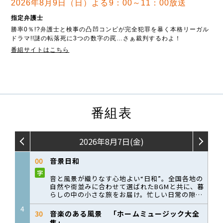
2026年8月9日（日）よる9：00～11：00放送
指定弁護士
勝率0％!?弁護士と検事の凸凹コンビが完全犯罪を暴く本格リーガル
ドラマ!!謎の転落死に3つの数字の罠…さぁ裁判するわよ！
番組サイトはこちら
番組表