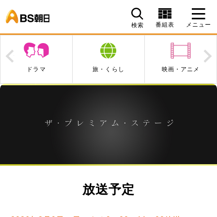
BS朝日
番組表
メニュー
検索
Prev
N
ドラマ
旅・くらし
映画・アニメ
放送予定