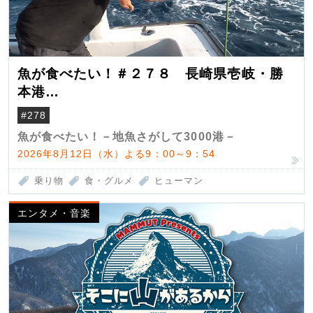
魚が食べたい！＃２７８ 長崎県壱岐・勝
本港
（クロマグロ）
#278
魚が食べたい！－地魚さがして3000港－
2026年8月12日（水）よる9：00～9：54
乗り物
食・グルメ
ヒューマン
エンタメ・音楽