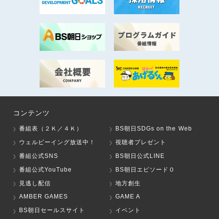
コンテンツ
番組表（２Ｋ／４Ｋ）
BS朝日SDGs on the Web
ウェルビーイング放送中！
視聴者プレゼント
番組公式SNS
BS朝日公式LINE
番組公式YouTube
BS朝日エピソード０
見逃し配信
地方創生
AMBER GAMES
GAME A
BS朝日セールスサイト
イベント