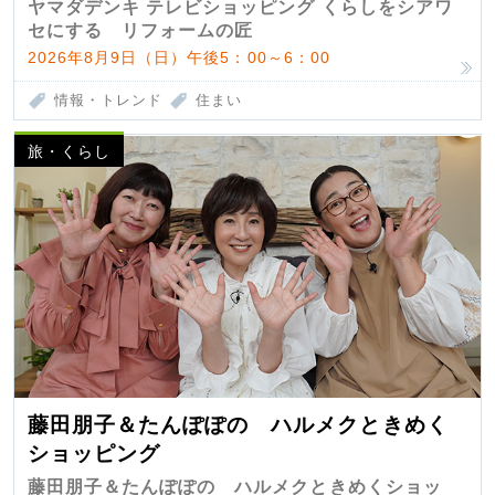
匠 第7弾
ヤマダデンキ テレビショッピング くらしをシアワ
セにする リフォームの匠
2026年8月9日（日）午後5：00～6：00
情報・トレンド
住まい
旅・くらし
藤田朋子＆たんぽぽの ハルメクときめく
ショッピング
藤田朋子＆たんぽぽの ハルメクときめくショッ