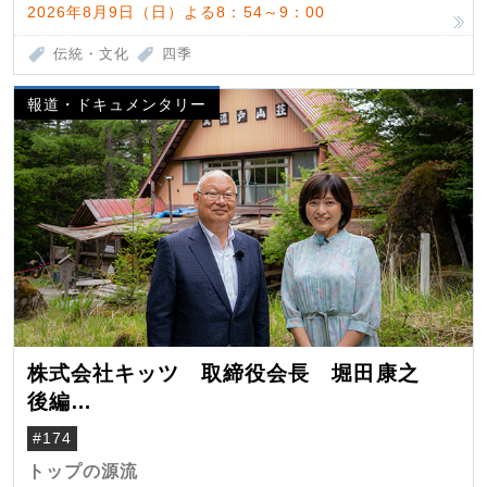
2026年8月9日（日）よる8：54～9：00
伝統・文化
四季
報道・ドキュメンタリー
株式会社キッツ 取締役会長 堀田康之
後編
米国駐在でも浮かんだ八ヶ岳 山小屋を営
#174
んだ父母
トップの源流