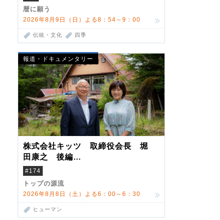
暦に願う
2026年8月9日（日）よる8：54～9：00
伝統・文化
四季
報道・ドキュメンタリー
株式会社キッツ 取締役会長 堀
田康之 後編
米国駐在でも浮かんだ八ヶ岳 山
#174
小屋を営んだ父母
トップの源流
2026年8月8日（土）よる6：00～6：30
ヒューマン