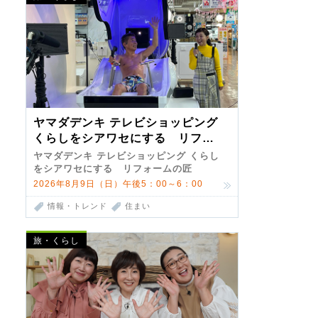
ヤマダデンキ テレビショッピング
くらしをシアワセにする リフォ
ームの匠 第7弾
ヤマダデンキ テレビショッピング くらし
をシアワセにする リフォームの匠
2026年8月9日（日）午後5：00～6：00
情報・トレンド
住まい
旅・くらし