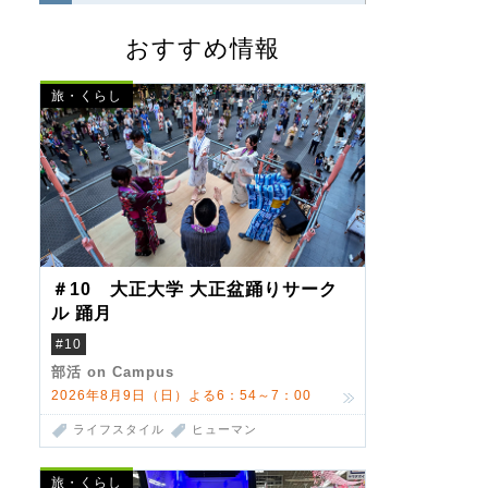
おすすめ情報
旅・くらし
＃10 大正大学 大正盆踊りサーク
ル 踊月
#10
部活 on Campus
2026年8月9日（日）よる6：54～7：00
ライフスタイル
ヒューマン
旅・くらし