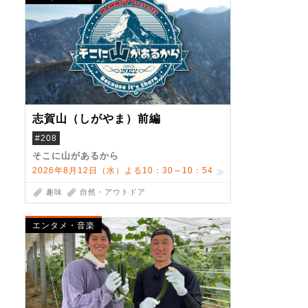
志賀山（しがやま）前編
#208
そこに山があるから
2026年8月12日（水）よる10：30～10：54
趣味
自然・アウトドア
エンタメ・音楽