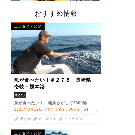
おすすめ情報
エンタメ・音楽
魚が食べたい！＃２７８ 長崎県
壱岐・勝本港
（クロマグロ）
#278
魚が食べたい！－地魚さがして3000港－
2026年8月12日（水）よる9：00～9：54
乗り物
食・グルメ
ヒューマン
エンタメ・音楽