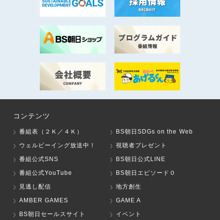
コンテンツ
番組表（２Ｋ／４Ｋ）
BS朝日SDGs on the Web
ウェルビーイング放送中！
視聴者プレゼント
番組公式SNS
BS朝日公式LINE
番組公式YouTube
BS朝日エピソード０
見逃し配信
地方創生
AMBER GAMES
GAME A
BS朝日セールスサイト
イベント