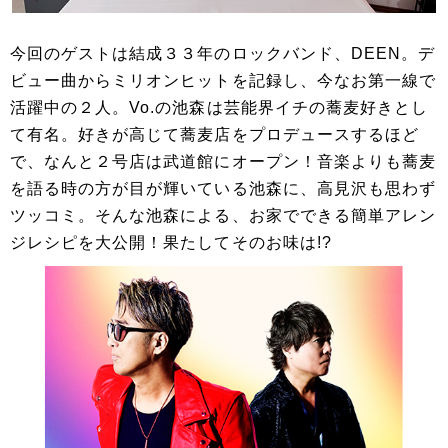
今回のゲストは結成３３年のロックバンド、DEEN。デ
ビュー曲からミリオンヒットを記録し、今なお第一線で
活躍中の２人。Vo.の池森は芸能界イチの蕎麦好きとし
て有名。好きが高じて蕎麦店をプロデュースするほど
で、なんと２号店は武道館にオープン！音楽よりも蕎麦
を語る時の方が目が輝いている池森に、高見沢も思わず
ツッコミ。そんな池森による、お家でできる簡単アレン
ジレシピを大公開！果たしてそのお味は!?