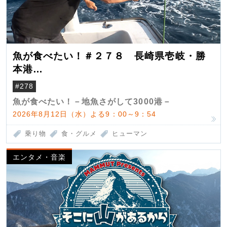
魚が食べたい！＃２７８ 長崎県壱岐・勝
本港
（クロマグロ）
#278
魚が食べたい！－地魚さがして3000港－
2026年8月12日（水）よる9：00～9：54
乗り物
食・グルメ
ヒューマン
エンタメ・音楽