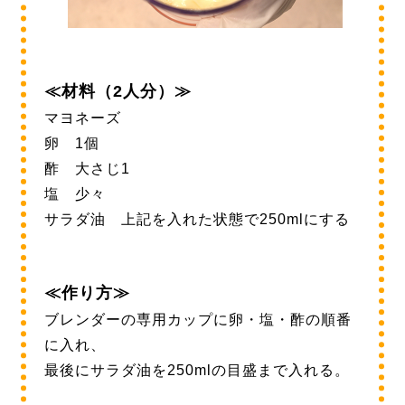
≪材料（2人分）≫
マヨネーズ
卵 1個
酢 大さじ1
塩 少々
サラダ油 上記を入れた状態で250mlにする
≪作り方≫
ブレンダーの専用カップに卵・塩・酢の順番
に入れ、
最後にサラダ油を250mlの目盛まで入れる。