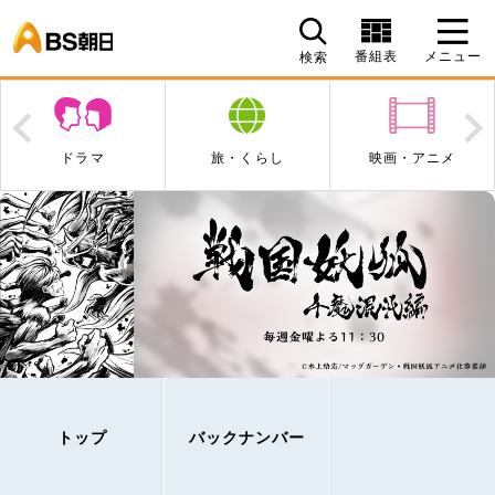
BS朝日
番組表
メニュー
検索
Prev
N
ドラマ
旅・くらし
映画・アニメ
トップ
バックナンバー