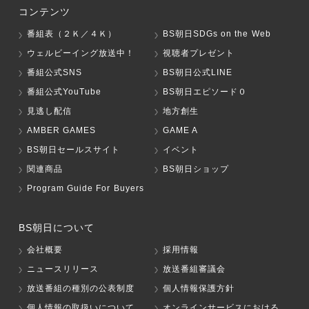
コンテンツ
番組表（２Ｋ／４Ｋ）
BS朝日SDGs on the Web
ウェルビーイング放送中！
視聴者プレゼント
番組公式SNS
BS朝日公式LINE
番組公式YouTube
BS朝日エピソード０
見逃し配信
地方創生
AMBER GAMES
GAME A
BS朝日セールスサイト
イベント
関連商品
BS朝日ショップ
Program Guide For Buyers
BS朝日について
会社概要
採用情報
ニュースリリース
放送番組審議会
放送番組の種別の公表制度
個人情報保護方針
個人情報の取扱いについて
オンラインサービスにおける