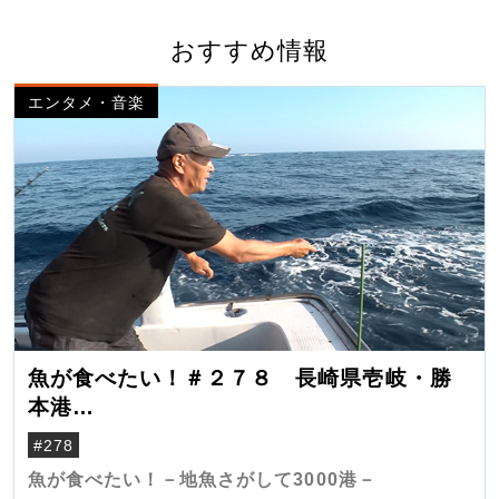
おすすめ情報
エンタメ・音楽
魚が食べたい！＃２７８ 長崎県壱岐・勝
本港
（クロマグロ）
#278
魚が食べたい！－地魚さがして3000港－