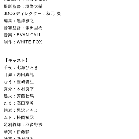
撮影監督：堀野大輔
3DCGディレクター：秋元 央
編集：黒澤雅之
音響監督：飯田里樹
音楽：EVAN CALL
制作：WHITE FOX
【キャスト】
千夜：七海ひろき
月湖：内田真礼
なう：豊崎愛生
真介：木村良平
迅火：斉藤壮馬
たま：高田憂希
灼岩：黒沢ともよ
ムド：松岡禎丞
足利義輝：羽多野渉
華寅：伊藤静
神雲：乃村健次