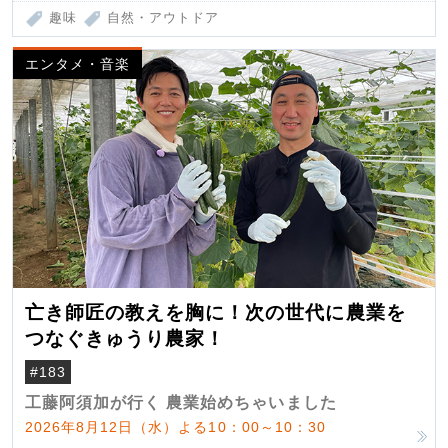
趣味
自然・アウトドア
エンタメ・音楽
亡き師匠の教えを胸に！次の世代に農業を
つなぐきゅうり農家！
#183
工藤阿須加が行く 農業始めちゃいました
2026年8月12日（水）よる10：00～10：30