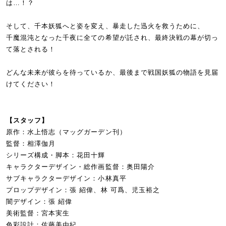
は…！？
そして、千本妖狐へと姿を変え、暴走した迅火を救うために、
千魔混沌となった千夜に全ての希望が託され、最終決戦の幕が切っ
て落とされる！
どんな未来が彼らを待っているか、最後まで戦国妖狐の物語を見届
けてください！
【スタッフ】
原作：水上悟志（マッグガーデン刊）
監督：相澤伽月
シリーズ構成・脚本：花田十輝
キャラクターデザイン・総作画監督：奥田陽介
サブキャラクターデザイン：小林真平
プロップデザイン：張 紹偉、林 可爲、児玉裕之
闇デザイン：張 紹偉
美術監督：宮本実生
色彩設計：佐藤美由紀