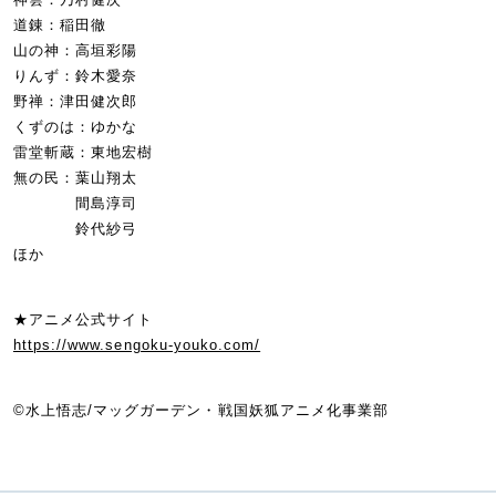
道錬：稲田徹
山の神：高垣彩陽
りんず：鈴木愛奈
野禅：津田健次郎
くずのは：ゆかな
雷堂斬蔵：東地宏樹
無の民：葉山翔太
間島淳司
鈴代紗弓
ほか
★アニメ公式サイト
https://www.sengoku-youko.com/
©︎水上悟志/マッグガーデン・戦国妖狐アニメ化事業部