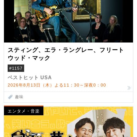
スティング、エラ・ラングレー、フリート
ウッド・マック
#1157
ベストヒット USA
2026年8月13日（木）よる11：30～深夜0：00
趣味
エンタメ・音楽