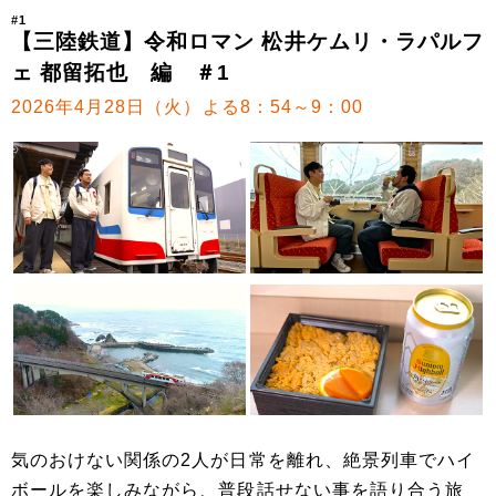
#1
【三陸鉄道】令和ロマン 松井ケムリ・ラパルフ
ェ 都留拓也 編 ＃1
2026年4月28日（火）よる8：54～9：00
気のおけない関係の2人が日常を離れ、絶景列車でハイ
ボールを楽しみながら、普段話せない事を語り合う旅