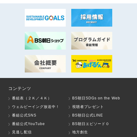
コンテンツ
番組表（２Ｋ／４Ｋ）
BS朝日SDGs on the Web
ウェルビーイング放送中！
視聴者プレゼント
番組公式SNS
BS朝日公式LINE
番組公式YouTube
BS朝日エピソード０
見逃し配信
地方創生