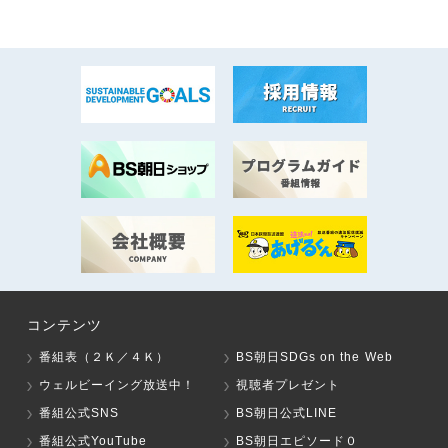
コンテンツ
番組表（２Ｋ／４Ｋ）
BS朝日SDGs on the Web
ウェルビーイング放送中！
視聴者プレゼント
番組公式SNS
BS朝日公式LINE
番組公式YouTube
BS朝日エピソード０