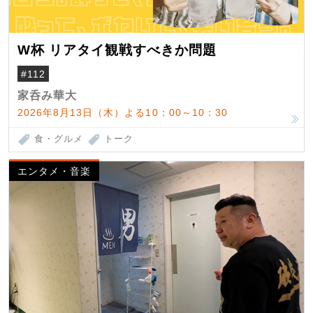
W杯 リアタイ観戦すべきか問題
#112
家呑み華大
2026年8月13日（木）よる10：00～10：30
食・グルメ
トーク
エンタメ・音楽