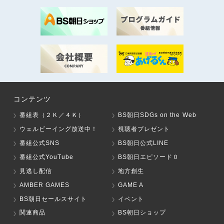
コンテンツ
番組表（２Ｋ／４Ｋ）
BS朝日SDGs on the Web
ウェルビーイング放送中！
視聴者プレゼント
番組公式SNS
BS朝日公式LINE
番組公式YouTube
BS朝日エピソード０
見逃し配信
地方創生
AMBER GAMES
GAME A
BS朝日セールスサイト
イベント
関連商品
BS朝日ショップ