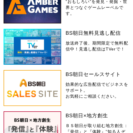
“おもしろい”を発見・発掘・世
界とつなぐゲームレーベルで
す。
BS朝日無料見逃し配信
放送終了後、期間限定で無料配
信中！見逃し配信はTVerで！
BS朝日セールスサイト
効果的な広告配信でビジネスを
サポート。
お気軽にご相談ください。
BS朝日×地方創生
ＢＳ朝日が取り組む地方創生：
『発信』と『体験』“知る人ぞ