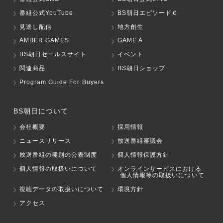
番組公式YouTube
BS朝日エピソード０
見逃し配信
地方創生
AMBER GAMES
GAME A
BS朝日セールスサイト
イベント
関連商品
BS朝日ショップ
Program Guide For Buyers
BS朝日について
会社概要
採用情報
ニュースリリース
放送番組審議会
放送番組の種別の公表制度
個人情報保護方針
個人情報の取扱いについて
オンラインサービスにおける
個人情報等の取扱いについて
視聴データの取扱いについて
環境方針
アクセス