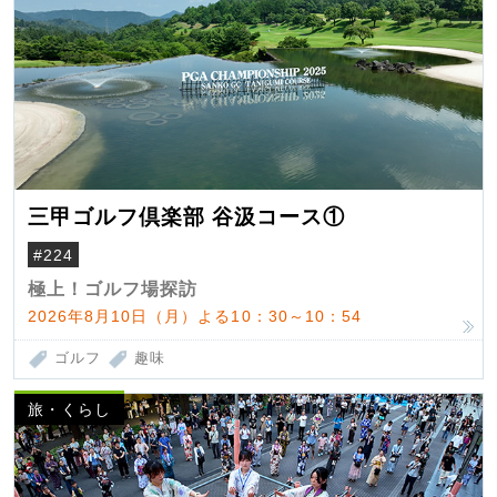
三甲ゴルフ倶楽部 谷汲コース①
#224
極上！ゴルフ場探訪
2026年8月10日（月）よる10：30～10：54
ゴルフ
趣味
旅・くらし