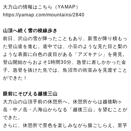
大力山の情報はこちら（YAMAP）
https://yamap.com/mountains/2840
山頂へ続く雪の稜線歩き
前日、沢山の雪が降ったこともあり、新雪が降り積もっ
た登山道を進む。道中では、小豆のような見た目と梨の
ような表面に白色の皮目がある「アズキナシ」を発見。
登山開始からおよそ1時間30分、急登に差しかかった金
子。急登を抜けた先では、魚沼市の街並みを見渡すこと
ができた！
眼前にそびえる越後三山
大力山の山頂手前の休憩所へ。休憩所からは越後駒ヶ
岳・中ノ岳・八海山からなる「越後三山」を望むことが
できた。
さらに、休憩所で景色を楽しみながら腹ごしらえ。里芋