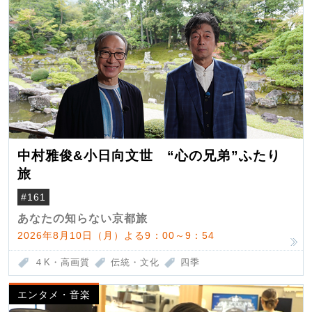
中村雅俊&小日向文世 “心の兄弟”ふたり
旅
#161
あなたの知らない京都旅
2026年8月10日（月）よる9：00～9：54
４K・高画質
伝統・文化
四季
エンタメ・音楽