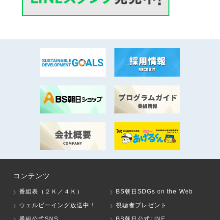
コンテンツ
番組表（２Ｋ／４Ｋ）
BS朝日SDGs on the Web
ウェルビーイング放送中！
視聴者プレゼント
番組公式SNS
BS朝日公式LINE