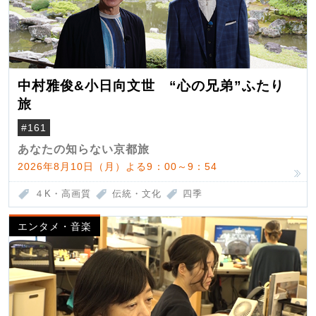
中村雅俊&小日向文世 “心の兄弟”ふたり
旅
#161
あなたの知らない京都旅
2026年8月10日（月）よる9：00～9：54
４K・高画質
伝統・文化
四季
エンタメ・音楽