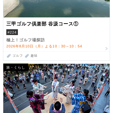
三甲ゴルフ倶楽部 谷汲コース①
#224
極上！ゴルフ場探訪
2026年8月10日（月）よる10：30～10：54
ゴルフ
趣味
旅・くらし