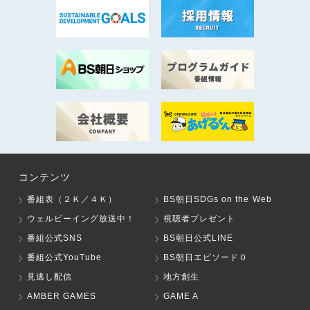
コンテンツ
番組表（２Ｋ／４Ｋ）
BS朝日SDGs on the Web
ウェルビーイング放送中！
視聴者プレゼント
番組公式SNS
BS朝日公式LINE
番組公式YouTube
BS朝日エピソード０
見逃し配信
地方創生
AMBER GAMES
GAME A