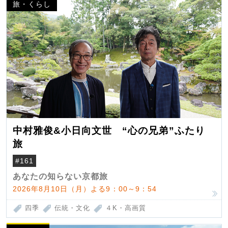
旅・くらし
中村雅俊&小日向文世 “心の兄弟”ふたり
旅
#161
あなたの知らない京都旅
2026年8月10日（月）よる9：00～9：54
四季
伝統・文化
４K・高画質