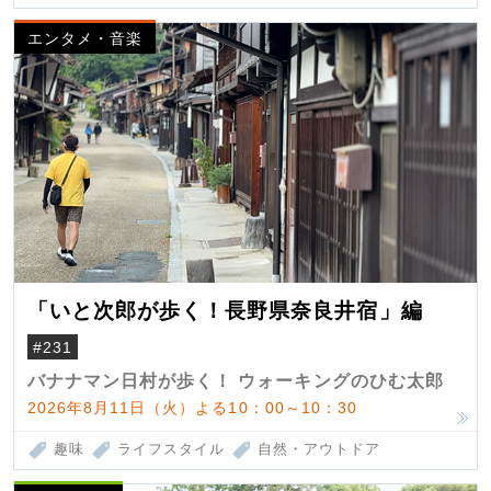
エンタメ・音楽
「いと次郎が歩く！長野県奈良井宿」編
#231
バナナマン日村が歩く！ ウォーキングのひむ太郎
2026年8月11日（火）よる10：00～10：30
趣味
ライフスタイル
自然・アウトドア