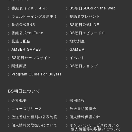
番組表（２Ｋ／４Ｋ）
BS朝日SDGs on the Web
ウェルビーイング放送中！
視聴者プレゼント
番組公式SNS
BS朝日公式LINE
番組公式YouTube
BS朝日エピソード０
見逃し配信
地方創生
AMBER GAMES
GAME A
BS朝日セールスサイト
イベント
関連商品
BS朝日ショップ
Program Guide For Buyers
BS朝日について
会社概要
採用情報
ニュースリリース
放送番組審議会
放送番組の種別の公表制度
個人情報保護方針
個人情報の取扱いについて
オンラインサービスにおける
個人情報等の取扱いについて