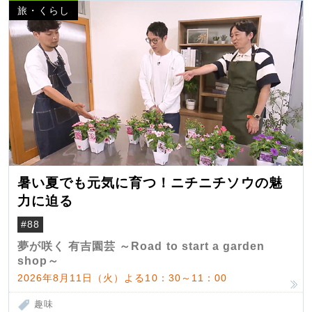
旅・くらし
暑い夏でも元気に育つ！ニチニチソウの魅
力に迫る
#88
夢が咲く 有吉園芸 ～Road to start a garden
shop～
2026年8月11日（火）よる10：30～11：00
趣味