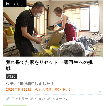
旅・くらし
荒れ果てた家をリセット 一家再生への挑
戦
#320
ウチ、“断捨離”しました！
2026年8月11日（火）よる9：00～9：54
ファミリー
住まい
ヒューマン