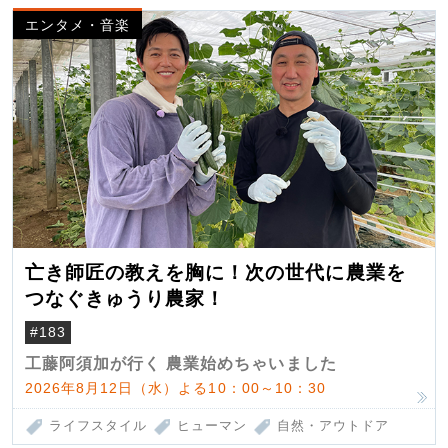
エンタメ・音楽
亡き師匠の教えを胸に！次の世代に農業を
つなぐきゅうり農家！
#183
工藤阿須加が行く 農業始めちゃいました
2026年8月12日（水）よる10：00～10：30
ライフスタイル
ヒューマン
自然・アウトドア