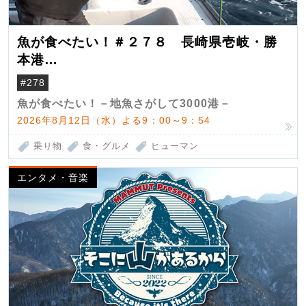
魚が食べたい！＃２７８ 長崎県壱岐・勝
本港
（クロマグロ）
#278
魚が食べたい！－地魚さがして3000港－
2026年8月12日（水）よる9：00～9：54
乗り物
食・グルメ
ヒューマン
エンタメ・音楽