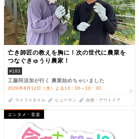
亡き師匠の教えを胸に！次の世代に農業を
つなぐきゅうり農家！
#183
工藤阿須加が行く 農業始めちゃいました
2026年8月12日（水）よる10：00～10：30
ライフスタイル
ヒューマン
自然・アウトドア
エンタメ・音楽