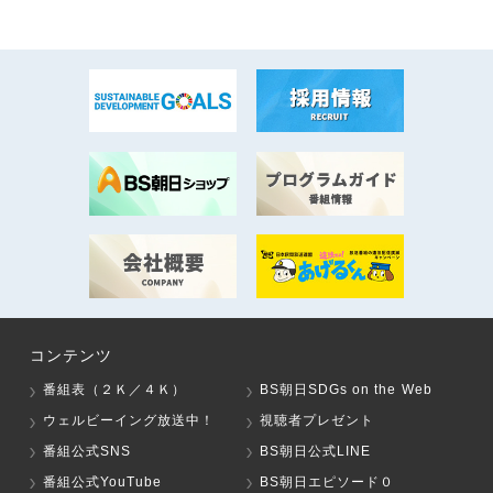
コンテンツ
番組表（２Ｋ／４Ｋ）
BS朝日SDGs on the Web
ウェルビーイング放送中！
視聴者プレゼント
番組公式SNS
BS朝日公式LINE
番組公式YouTube
BS朝日エピソード０