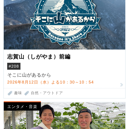
志賀山（しがやま）前編
#208
そこに山があるから
2026年8月12日（水）よる10：30～10：54
趣味
自然・アウトドア
エンタメ・音楽