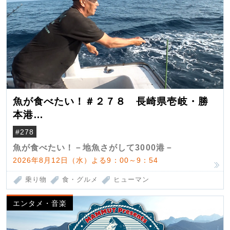
魚が食べたい！＃２７８ 長崎県壱岐・勝
本港
（クロマグロ）
#278
魚が食べたい！－地魚さがして3000港－
2026年8月12日（水）よる9：00～9：54
乗り物
食・グルメ
ヒューマン
エンタメ・音楽