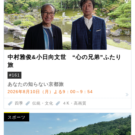
中村雅俊&小日向文世 “心の兄弟”ふたり
旅
#161
あなたの知らない京都旅
2026年8月10日（月）よる9：00～9：54
四季
伝統・文化
４K・高画質
スポーツ