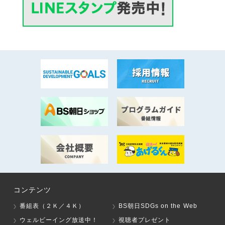
コンテンツ
番組表（２Ｋ／４Ｋ）
BS朝日SDGs on the Web
ウェルビーイング放送中！
視聴者プレゼント