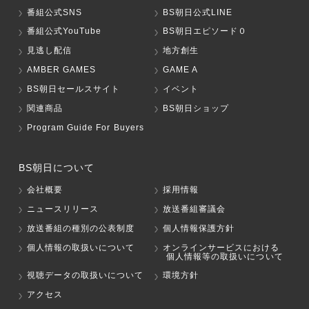
番組公式SNS
BS朝日公式LINE
番組公式YouTube
BS朝日エピソード０
見逃し配信
地方創生
AMBER GAMES
GAME A
BS朝日セールスサイト
イベント
関連商品
BS朝日ショップ
Program Guide For Buyers
BS朝日について
会社概要
採用情報
ニュースリリース
放送番組審議会
放送番組の種別の公表制度
個人情報保護方針
個人情報の取扱いについて
オンラインサービスにおける
個人情報等の取扱いについて
視聴データの取扱いについて
環境方針
アクセス