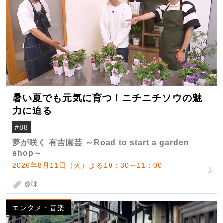
暑い夏でも元気に育つ！ニチニチソウの魅
力に迫る
#88
夢が咲く 有吉園芸 ～Road to start a garden
shop～
2026年8月11日（火）よる10：30～11：00
趣味
エンタメ・音楽