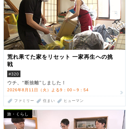
荒れ果てた家をリセット 一家再生への挑
戦
#320
ウチ、“断捨離”しました！
2026年8月11日（火）よる9：00～9：54
ファミリー
住まい
ヒューマン
旅・くらし