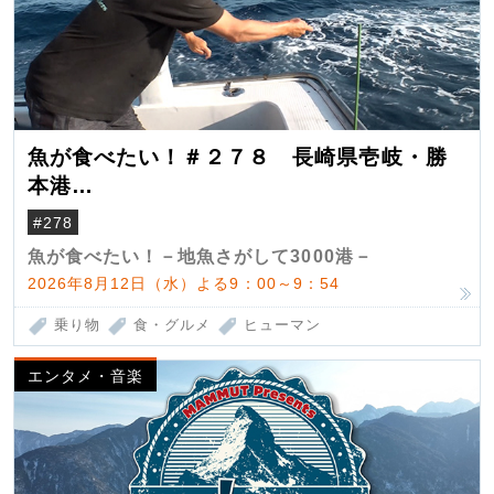
魚が食べたい！＃２７８ 長崎県壱岐・勝
本港
（クロマグロ）
#278
魚が食べたい！－地魚さがして3000港－
2026年8月12日（水）よる9：00～9：54
乗り物
食・グルメ
ヒューマン
エンタメ・音楽