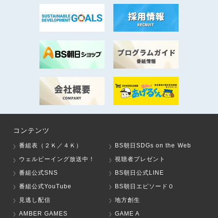
コンテンツ
番組表（２Ｋ／４Ｋ）
BS朝日SDGs on the Web
ウェルビーイング放送中！
視聴者プレゼント
番組公式SNS
BS朝日公式LINE
番組公式YouTube
BS朝日エピソード０
見逃し配信
地方創生
AMBER GAMES
GAME A