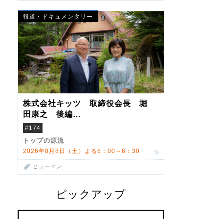
報道・ドキュメンタリー
株式会社キッツ 取締役会長 堀
田康之 後編
米国駐在でも浮かんだ八ヶ岳 山
#174
小屋を営んだ父母
トップの源流
2026年8月8日（土）よる6：00～6：30
ヒューマン
ピックアップ