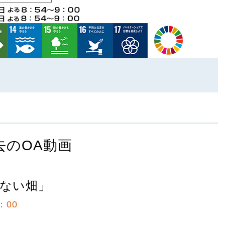
去のOA動画
れない畑」
：00