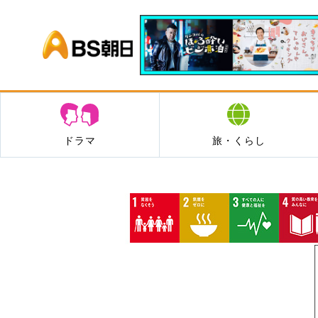
BS朝日
ドラマ
旅・くらし