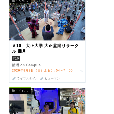
旅・くらし
＃10 大正大学 大正盆踊りサーク
ル 踊月
#10
部活 on Campus
2026年8月9日（日）よる6：54～7：00
ライフスタイル
ヒューマン
旅・くらし