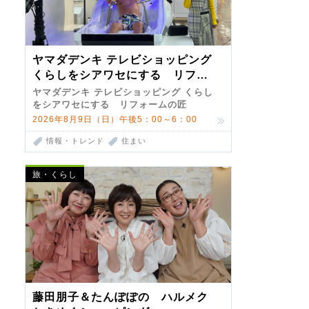
ヤマダデンキ テレビショッピング
くらしをシアワセにする リフォ
ームの匠 第7弾
ヤマダデンキ テレビショッピング くらし
をシアワセにする リフォームの匠
2026年8月9日（日）午後5：00～6：00
情報・トレンド
住まい
旅・くらし
藤田朋子＆たんぽぽの ハルメク