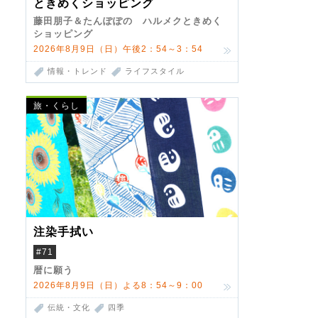
ときめくショッピング
藤田朋子＆たんぽぽの ハルメクときめく
ショッピング
2026年8月9日（日）午後2：54～3：54
情報・トレンド
ライフスタイル
旅・くらし
注染手拭い
#71
暦に願う
2026年8月9日（日）よる8：54～9：00
伝統・文化
四季