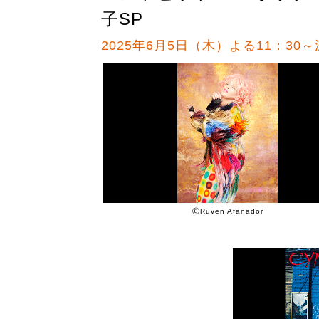
子SP
2025年6月5日（木）よる11：30～
ⒸRuven Afanador