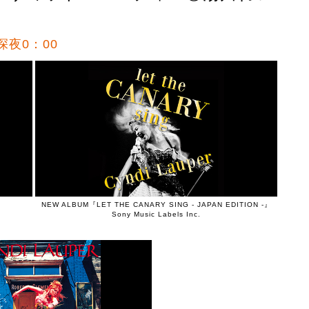
深夜0：00
NEW ALBUM『LET THE CANARY SING - JAPAN EDITION -』
Sony Music Labels Inc.