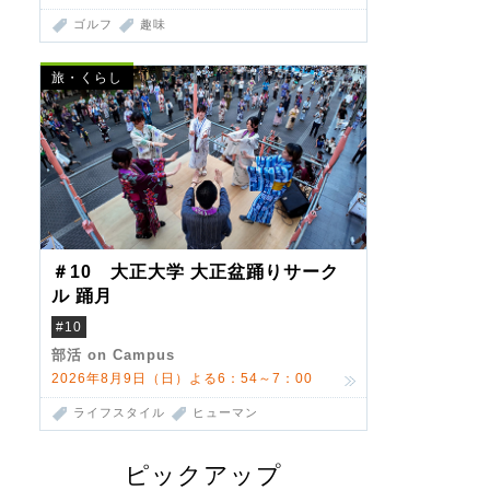
ゴルフ
趣味
旅・くらし
＃10 大正大学 大正盆踊りサーク
ル 踊月
#10
部活 on Campus
2026年8月9日（日）よる6：54～7：00
ライフスタイル
ヒューマン
ピックアップ