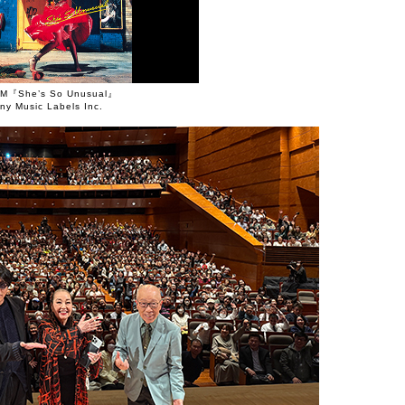
M『She’s So Unusual』
ny Music Labels Inc.