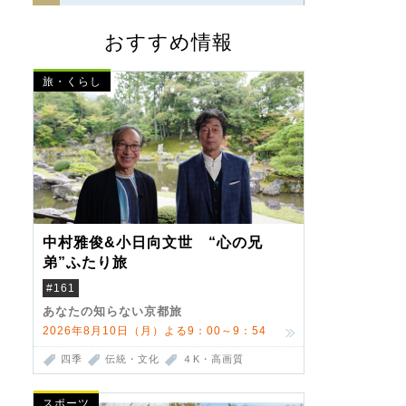
おすすめ情報
旅・くらし
中村雅俊&小日向文世 “心の兄
弟”ふたり旅
#161
あなたの知らない京都旅
2026年8月10日（月）よる9：00～9：54
四季
伝統・文化
４K・高画質
スポーツ