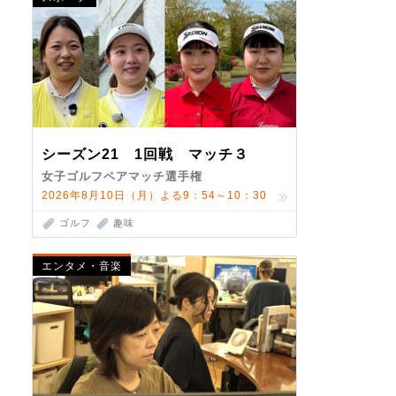
シーズン21 1回戦 マッチ３
女子ゴルフペアマッチ選手権
2026年8月10日（月）よる9：54～10：30
ゴルフ
趣味
エンタメ・音楽